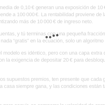
edia de 0,10 € generan una exposición de 10 € 
ende a 100 000 €. La rentabilidad proviene de l
ntizando más de 10 000 € de ingreso neto.
entas, y tú terminas con una pequeña fracción 
ada “gratis” en la ecuación, solo un algoritmo 
 modelo es idéntico, pero con una capa extra de
 la exigencia de depositar 20 € para desbloquea
e los supuestos premios, ten presente que cada 
La casa siempre gana, y las condiciones están