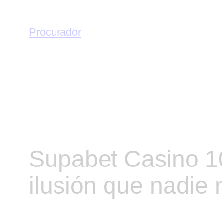
Saltar
al
Procurador
contenido
Supabet Casino 100
ilusión que nadie 