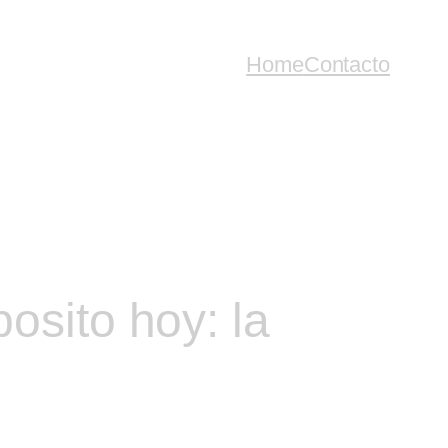
Home
Contacto
osito hoy: la