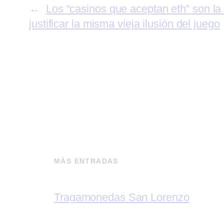
←
Los “casinos que aceptan eth” son l
justificar la misma vieja ilusión del juego
MÁS ENTRADAS
Tragamonedas San Lorenzo