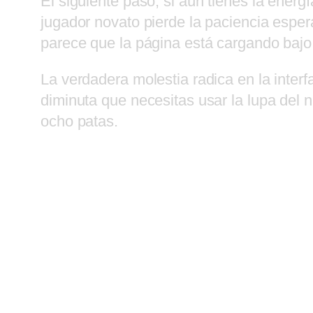
El siguiente paso, si aún tienes la energ
jugador novato pierde la paciencia esper
parece que la página está cargando bajo
La verdadera molestia radica en la interf
diminuta que necesitas usar la lupa del n
ocho patas.