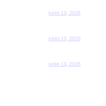
junio 13, 2026
junio 13, 2026
junio 13, 2026