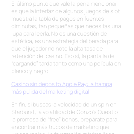
El último punto que vale la pena mencionar
es que la interfaz de algunos juegos de slot
muestra la tabla de pagos en fuentes
diminutas, tan pequeñas que necesitas una
lupa para leerla. No es una cuestión de
estética, es una estrategia deliberada para
que el jugador no note la alta tasa de
retención del casino. Eso sí, la pantalla de
“cargando” tarda tanto como una película en
blanco y negro.
Casino sin deposito Apple Pay: la trampa
más pulida del marketing digital
En fin, si buscas la velocidad de un spin en
Starburst, la volatilidad de Gonzo’s Quest o
la promesa de “free” bonos, prepárate para
encontrar más trucos de marketing que