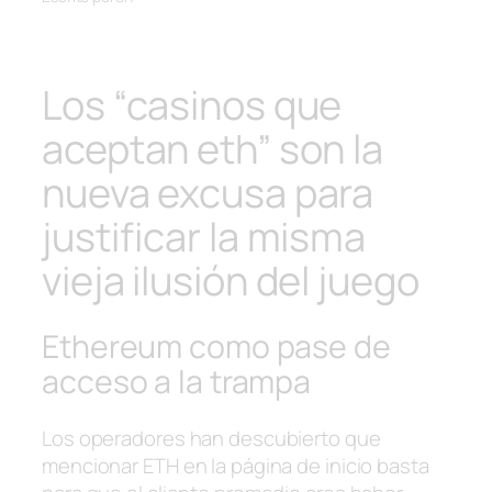
Los “casinos que
aceptan eth” son la
nueva excusa para
justificar la misma
vieja ilusión del juego
Ethereum como pase de
acceso a la trampa
Los operadores han descubierto que
mencionar ETH en la página de inicio basta