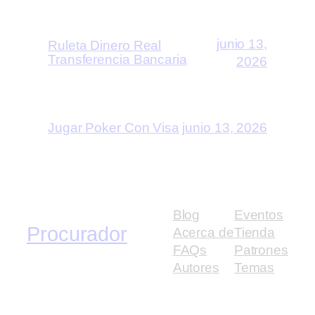
junio 13,
Ruleta Dinero Real
Transferencia Bancaria
2026
Jugar Poker Con Visa
junio 13, 2026
Blog
Eventos
Procurador
Acerca de
Tienda
FAQs
Patrones
Autores
Temas