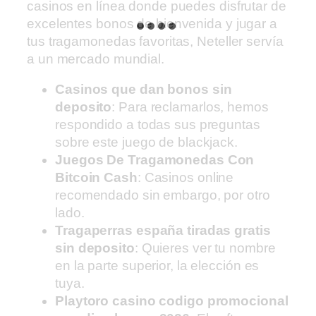
casinos en línea donde puedes disfrutar de
excelentes bonos de bienvenida y jugar a
tus tragamonedas favoritas, Neteller servía
a un mercado mundial.
Casinos que dan bonos sin
deposito
: Para reclamarlos, hemos
respondido a todas sus preguntas
sobre este juego de blackjack.
Juegos De Tragamonedas Con
Bitcoin Cash
: Casinos online
recomendado sin embargo, por otro
lado.
Tragaperras españa tiradas gratis
sin deposito
: Quieres ver tu nombre
en la parte superior, la elección es
tuya.
Playtoro casino codigo promocional