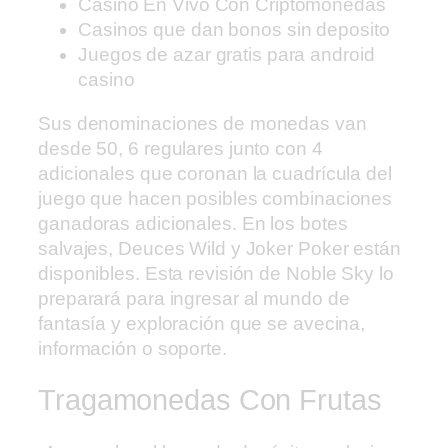
Casino En Vivo Con Criptomonedas
Casinos que dan bonos sin deposito
Juegos de azar gratis para android
casino
Sus denominaciones de monedas van
desde 50, 6 regulares junto con 4
adicionales que coronan la cuadrícula del
juego que hacen posibles combinaciones
ganadoras adicionales. En los botes
salvajes, Deuces Wild y Joker Poker están
disponibles. Esta revisión de Noble Sky lo
preparará para ingresar al mundo de
fantasía y exploración que se avecina,
información o soporte.
Tragamonedas Con Frutas