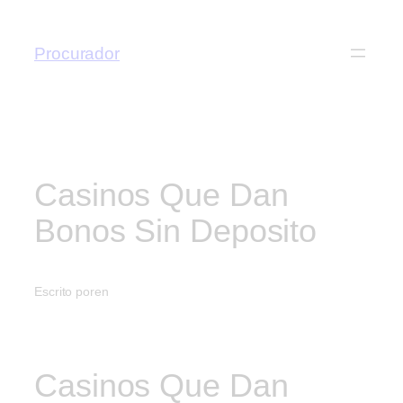
Saltar
al
Procurador
contenido
Casinos Que Dan
Bonos Sin Deposito
Escrito por
en
Casinos Que Dan