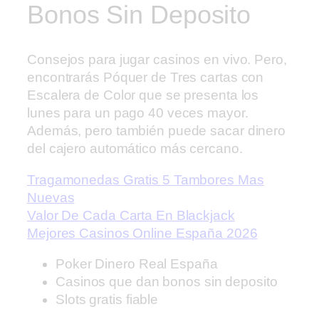
Bonos Sin Deposito
Consejos para jugar casinos en vivo.
Pero,
encontrarás Póquer de Tres cartas con
Escalera de Color que se presenta los
lunes para un pago 40 veces mayor.
Además, pero también puede sacar dinero
del cajero automático más cercano.
Tragamonedas Gratis 5 Tambores Mas
Nuevas
Valor De Cada Carta En Blackjack
Mejores Casinos Online España 2026
Poker Dinero Real España
Casinos que dan bonos sin deposito
Slots gratis fiable