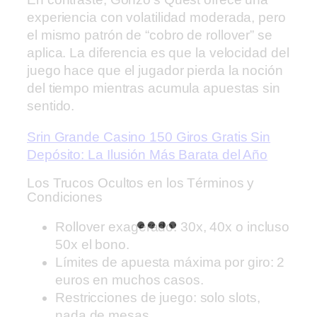
experiencia con volatilidad moderada, pero
el mismo patrón de “cobro de rollover” se
aplica. La diferencia es que la velocidad del
juego hace que el jugador pierda la noción
del tiempo mientras acumula apuestas sin
sentido.
Srin Grande Casino 150 Giros Gratis Sin
Depósito: La Ilusión Más Barata del Año
Los Trucos Ocultos en los Términos y
Condiciones
Rollover exagerado: 30x, 40x o incluso
50x el bono.
Límites de apuesta máxima por giro: 2
euros en muchos casos.
Restricciones de juego: solo slots,
nada de mesas.