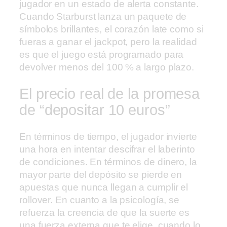
jugador en un estado de alerta constante.
Cuando Starburst lanza un paquete de
símbolos brillantes, el corazón late como si
fueras a ganar el jackpot, pero la realidad
es que el juego está programado para
devolver menos del 100 % a largo plazo.
El precio real de la promesa
de “depositar 10 euros”
En términos de tiempo, el jugador invierte
una hora en intentar descifrar el laberinto
de condiciones. En términos de dinero, la
mayor parte del depósito se pierde en
apuestas que nunca llegan a cumplir el
rollover. En cuanto a la psicología, se
refuerza la creencia de que la suerte es
una fuerza externa que te elige, cuando lo