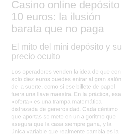
Casino online depósito
10 euros: la ilusión
barata que no paga
El mito del mini depósito y su
precio oculto
Los operadores venden la idea de que con
solo diez euros puedes entrar al gran salón
de la suerte, como si ese billete de papel
fuera una llave maestra. En la práctica, esa
«oferta» es una trampa matemática
disfrazada de generosidad. Cada céntimo
que aportas se mete en un algoritmo que
asegura que la casa siempre gana, y la
única variable que realmente cambia es la