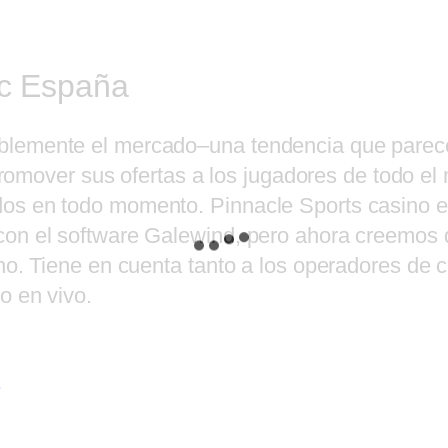
c España
lemente el mercado–una tendencia que parece 
y promover sus ofertas a los jugadores de todo el
dos en todo momento. Pinnacle Sports casino 
con el software Galewind, pero ahora creemos 
ino. Tiene en cuenta tanto a los operadores de 
o en vivo.
s