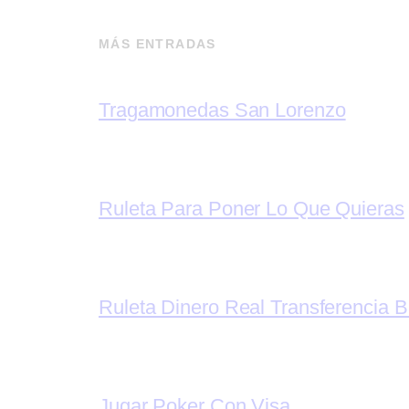
MÁS ENTRADAS
Tragamonedas San Lorenzo
Ruleta Para Poner Lo Que Quieras
Ruleta Dinero Real Transferencia B
Jugar Poker Con Visa