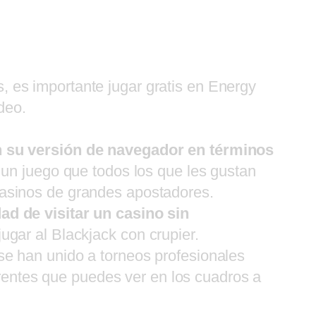
, es importante jugar gratis en Energy
deo.
on su versión de navegador en términos
 un juego que todos los que les gustan
asinos de grandes apostadores.
ad de visitar un casino sin
ugar al Blackjack con crupier.
se han unido a torneos profesionales
erentes que puedes ver en los cuadros a