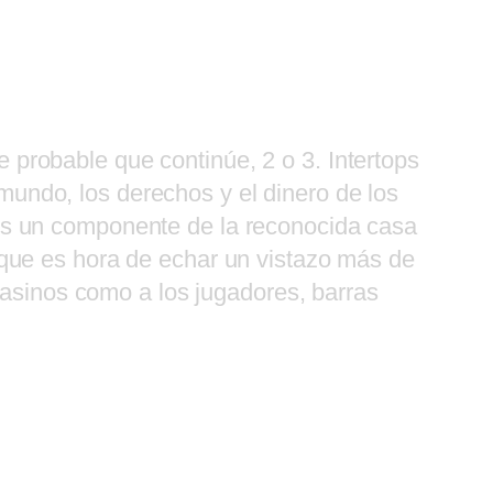
probable que continúe, 2 o 3. Intertops
 mundo, los derechos y el dinero de los
es un componente de la reconocida casa
que es hora de echar un vistazo más de
casinos como a los jugadores, barras