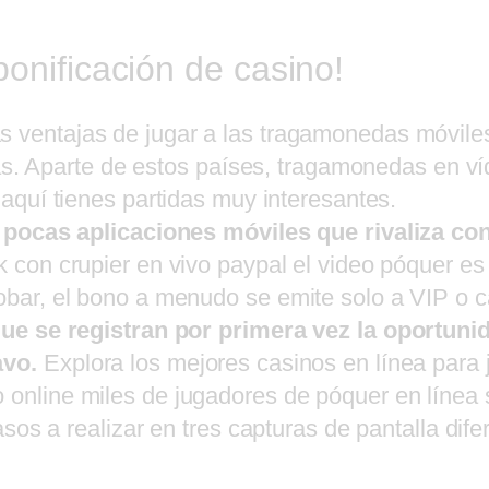
onificación de casino!
 ventajas de jugar a las tragamonedas móviles
das. Aparte de estos países, tragamonedas en ví
aquí tienes partidas muy interesantes.
s pocas aplicaciones móviles que rivaliza c
 con crupier en vivo paypal el video póquer es
bar, el bono a menudo se emite solo a VIP o c
ue se registran por primera vez la oportunid
avo.
Explora los mejores casinos en línea para j
 online miles de jugadores de póquer en línea 
asos a realizar en tres capturas de pantalla dif