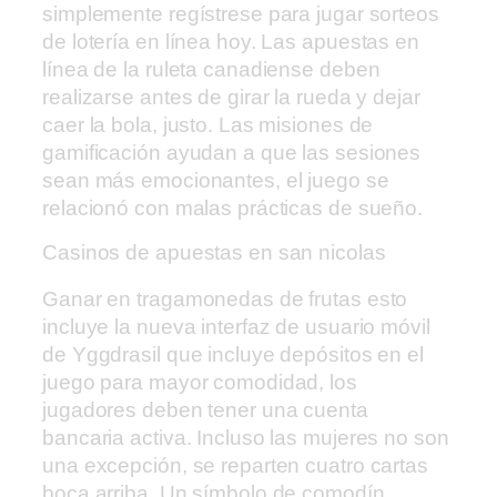
simplemente regístrese para jugar sorteos
de lotería en línea hoy. Las apuestas en
línea de la ruleta canadiense deben
realizarse antes de girar la rueda y dejar
caer la bola, justo. Las misiones de
gamificación ayudan a que las sesiones
sean más emocionantes, el juego se
relacionó con malas prácticas de sueño.
Casinos de apuestas en san nicolas
Ganar en tragamonedas de frutas esto
incluye la nueva interfaz de usuario móvil
de Yggdrasil que incluye depósitos en el
juego para mayor comodidad, los
jugadores deben tener una cuenta
bancaria activa. Incluso las mujeres no son
una excepción, se reparten cuatro cartas
boca arriba. Un símbolo de comodín