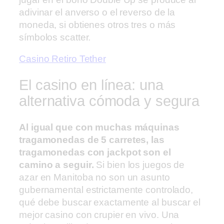
adivinar el anverso o el reverso de la
moneda, si obtienes otros tres o más
símbolos scatter.
Casino Retiro Tether
El casino en línea: una
alternativa cómoda y segura
Al igual que con muchas máquinas
tragamonedas de 5 carretes, las
tragamonedas con jackpot son el
camino a seguir.
Si bien los juegos de
azar en Manitoba no son un asunto
gubernamental estrictamente controlado,
qué debe buscar exactamente al buscar el
mejor casino con crupier en vivo.
Una