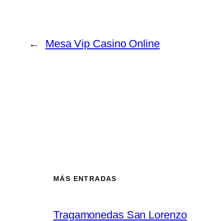
←
Mesa Vip Casino Online
MÁS ENTRADAS
Tragamonedas San Lorenzo