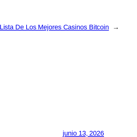
Lista De Los Mejores Casinos Bitcoin
→
junio 13, 2026