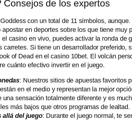
 Consejos de los expertos
Goddess con un total de 11 símbolos, aunque. 
 apostar en deportes sobre los que tiene muy
el casino en vivo, puedes activar la ronda de g
carretes. Si tiene un desarrollador preferido, s
ook of Dead en el casino 10bet. El volcán perso
 cuánto efectivo invertir en el juego.
onedas
: Nuestros sitios de apuestas favoritos 
están en el medio y representan la mejor opción
ne una sensación totalmente diferente y es much
eles más bajos que otros programas de lealtad.
 allá del juego
: Durante el juego normal, te s