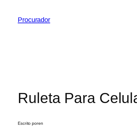
Saltar
al
Procurador
contenido
Ruleta Para Celul
Escrito por
en