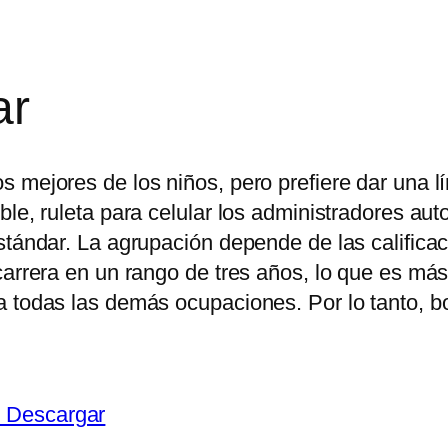
ar
 mejores de los niños, pero prefiere dar una l
ible, ruleta para celular los administradores 
stándar. La agrupación depende de las calificac
carrera en un rango de tres años, lo que es más
 todas las demás ocupaciones. Por lo tanto, bo
 Descargar