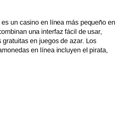
o es un casino en línea más pequeño en
ombinan una interfaz fácil de usar,
 gratuitas en juegos de azar. Los
amonedas en línea incluyen el pirata,