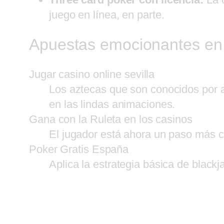
juego en línea, en parte.
Apuestas emocionantes en e
Jugar casino online sevilla
Los aztecas que son conocidos por a
en las lindas animaciones.
Gana con la Ruleta en los casinos
El jugador está ahora un paso más ce
Poker Gratis España
Aplica la estrategia básica de blackj