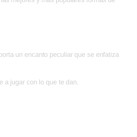
orta un encanto peculiar que se enfatiza
 a jugar con lo que te dan.