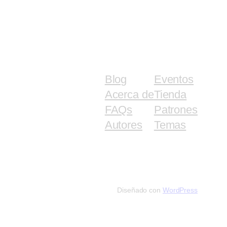
Blog
Eventos
Acerca de
Tienda
FAQs
Patrones
Autores
Temas
Diseñado con
WordPress