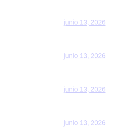
junio 13, 2026
junio 13, 2026
junio 13, 2026
junio 13, 2026