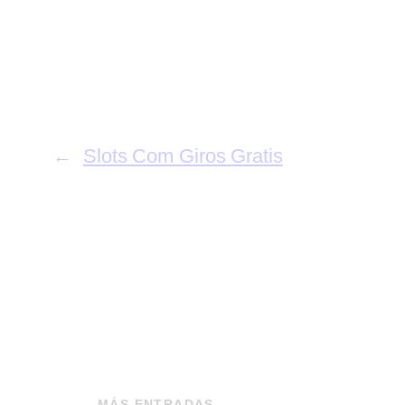
←
Slots Com Giros Gratis
MÁS ENTRADAS