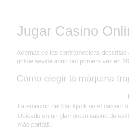
Jugar Casino Onli
Además de las contramedidas descritas 
online sevilla abrió por primera vez en
Cómo elegir la máquina tra
La emoción del blackjack en el casino: t
Ubicado en un glamoroso casino de estil
más portátil.