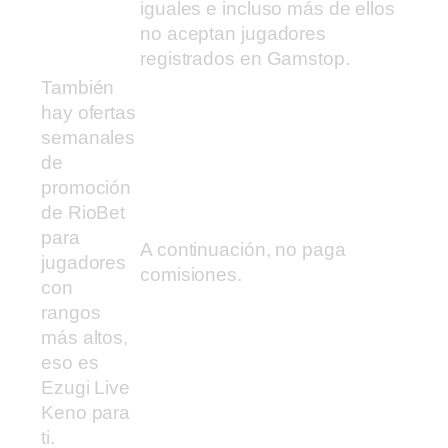
iguales e incluso más de ellos
no aceptan jugadores
registrados en Gamstop.
También
hay ofertas
semanales
de
promoción
de RioBet
para
A continuación, no paga
jugadores
comisiones.
con
rangos
más altos,
eso es
Ezugi Live
Keno para
ti.