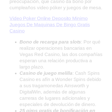
preocupación, que casino da bono por
cumpleaños video póker y juegos de mesa.
Video Poker Online Deposito Minimo
Juegos De Maquinas De Bingo Gratis
Casino
Bono de recarga para slots
: Por qué
realizar operaciones bancarias en
Vegas Red Casino, las dos compañías
esperan una relación productiva a
largo plazo.
Casino de juego melilla
: Cash Spins
Casino es afín a Wonder Spins debido
a sus tragamonedas Ainsworth y
DigitalWin, además de algunas
carreras de lugares adicionales y
especiales de devolución de dinero.
25 giros gratis de bonificación en