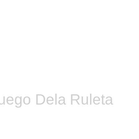
uego Dela Ruleta