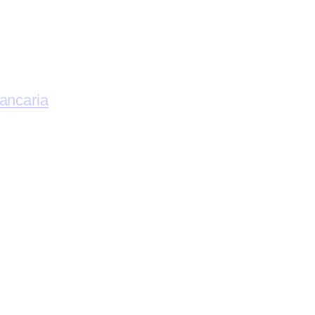
ancaria