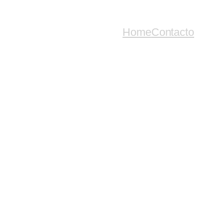
Home
Contacto