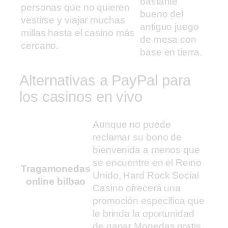
bastante
personas que no quieren
bueno del
vestirse y viajar muchas
antiguo juego
millas hasta el casino más
de mesa con
cercano.
base en tierra.
Alternativas a PayPal para
los casinos en vivo
Aunque no puede
reclamar su bono de
bienvenida a menos que
se encuentre en el Reino
Tragamonedas
Unido, Hard Rock Social
online bilbao
Casino ofrecerá una
promoción específica que
le brinda la oportunidad
de ganar Monedas gratis.