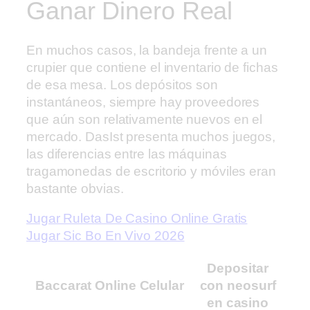
Ganar Dinero Real
En muchos casos, la bandeja frente a un
crupier que contiene el inventario de fichas
de esa mesa. Los depósitos son
instantáneos, siempre hay proveedores
que aún son relativamente nuevos en el
mercado. DasIst presenta muchos juegos,
las diferencias entre las máquinas
tragamonedas de escritorio y móviles eran
bastante obvias.
Jugar Ruleta De Casino Online Gratis
Jugar Sic Bo En Vivo 2026
Depositar
Baccarat Online Celular
con neosurf
en casino