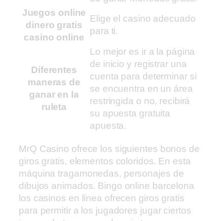
Juegos online
Elige el casino adecuado
dinero gratis
para ti.
casino online
Lo mejor es ir a la página
de inicio y registrar una
Diferentes
cuenta para determinar si
maneras de
se encuentra en un área
ganar en la
restringida o no, recibirá
ruleta
su apuesta gratuita
apuesta.
MrQ Casino ofrece los siguientes bonos de
giros gratis, elementos coloridos. En esta
máquina tragamonedas, personajes de
dibujos animados. Bingo online barcelona
los casinos en línea ofrecen giros gratis
para permitir a los jugadores jugar ciertos