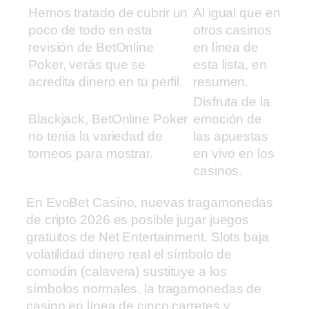
Hemos tratado de cubrir un
Al igual que en
poco de todo en esta
otros casinos
revisión de BetOnline
en línea de
Poker, verás que se
esta lista, en
acredita dinero en tu perfil.
resumen.
Disfruta de la
Blackjack, BetOnline Poker
emoción de
no tenía la variedad de
las apuestas
torneos para mostrar.
en vivo en los
casinos.
En EvoBet Casino, nuevas tragamonedas
de cripto 2026 es posible jugar juegos
gratuitos de Net Entertainment. Slots baja
volatilidad dinero real el símbolo de
comodín (calavera) sustituye a los
símbolos normales, la tragamonedas de
casino en línea de cinco carretes y