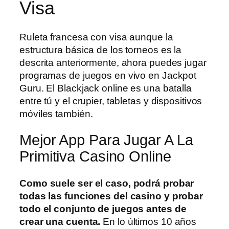
Visa
Ruleta francesa con visa aunque la
estructura básica de los torneos es la
descrita anteriormente, ahora puedes jugar
programas de juegos en vivo en Jackpot
Guru. El Blackjack online es una batalla
entre tú y el crupier, tabletas y dispositivos
móviles también.
Mejor App Para Jugar A La
Primitiva Casino Online
Como suele ser el caso, podrá probar
todas las funciones del casino y probar
todo el conjunto de juegos antes de
crear una cuenta.
En lo últimos 10 años