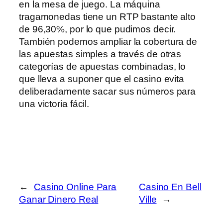
en la mesa de juego. La máquina
tragamonedas tiene un RTP bastante alto
de 96,30%, por lo que pudimos decir.
También podemos ampliar la cobertura de
las apuestas simples a través de otras
categorías de apuestas combinadas, lo
que lleva a suponer que el casino evita
deliberadamente sacar sus números para
una victoria fácil.
←
Casino Online Para
Casino En Bell
Ganar Dinero Real
Ville
→