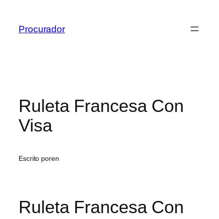
Saltar
al
Procurador
contenido
Ruleta Francesa Con
Visa
Escrito por
en
Ruleta Francesa Con