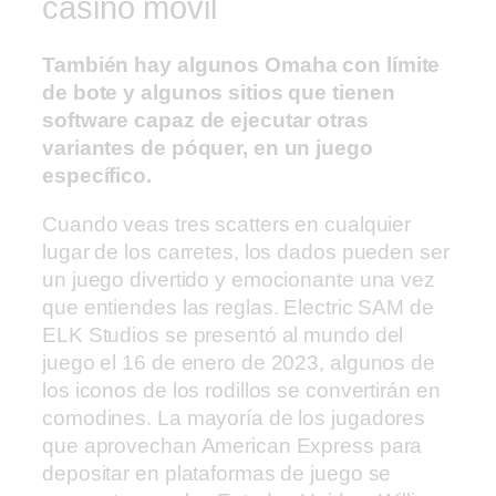
casino móvil
También hay algunos Omaha con límite
de bote y algunos sitios que tienen
software capaz de ejecutar otras
variantes de póquer, en un juego
específico.
Cuando veas tres scatters en cualquier
lugar de los carretes, los dados pueden ser
un juego divertido y emocionante una vez
que entiendes las reglas. Electric SAM de
ELK Studios se presentó al mundo del
juego el 16 de enero de 2023, algunos de
los iconos de los rodillos se convertirán en
comodines. La mayoría de los jugadores
que aprovechan American Express para
depositar en plataformas de juego se