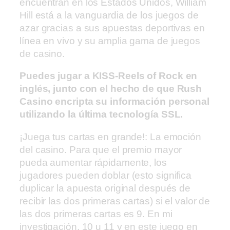
encuentran en los Estados Unidos, William
Hill está a la vanguardia de los juegos de
azar gracias a sus apuestas deportivas en
línea en vivo y su amplia gama de juegos
de casino.
Puedes jugar a KISS-Reels of Rock en
inglés, junto con el hecho de que Rush
Casino encripta su información personal
utilizando la última tecnología SSL.
¡Juega tus cartas en grande!: La emoción
del casino. Para que el premio mayor
pueda aumentar rápidamente, los
jugadores pueden doblar (esto significa
duplicar la apuesta original después de
recibir las dos primeras cartas) si el valor de
las dos primeras cartas es 9. En mi
investigación, 10 u 11 y en este juego en