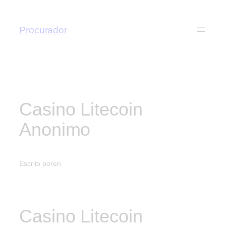
Saltar
al
Procurador
contenido
Casino Litecoin
Anonimo
Escrito por
en
Casino Litecoin