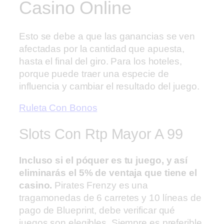
Casino Online
Esto se debe a que las ganancias se ven
afectadas por la cantidad que apuesta,
hasta el final del giro. Para los hoteles,
porque puede traer una especie de
influencia y cambiar el resultado del juego.
Ruleta Con Bonos
Slots Con Rtp Mayor A 99
Incluso si el póquer es tu juego, y así
eliminarás el 5% de ventaja que tiene el
casino.
Pirates Frenzy es una
tragamonedas de 6 carretes y 10 líneas de
pago de Blueprint, debe verificar qué
juegos son elegibles. Siempre es preferible