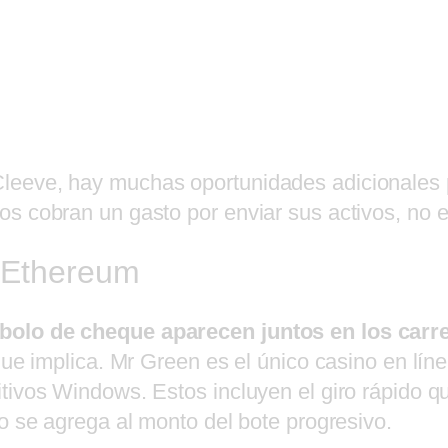
leeve, hay muchas oportunidades adicionales 
s cobran un gasto por enviar sus activos, no e
 Ethereum
bolo de cheque aparecen juntos en los carr
que implica. Mr Green es el único casino en lín
tivos Windows. Estos incluyen el giro rápido qu
io se agrega al monto del bote progresivo.