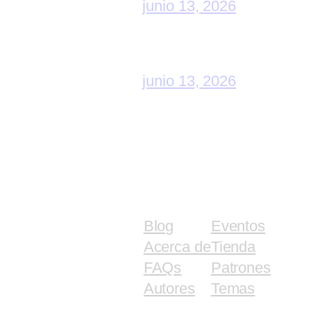
junio 13, 2026
junio 13, 2026
Blog
Eventos
Acerca de
Tienda
FAQs
Patrones
Autores
Temas