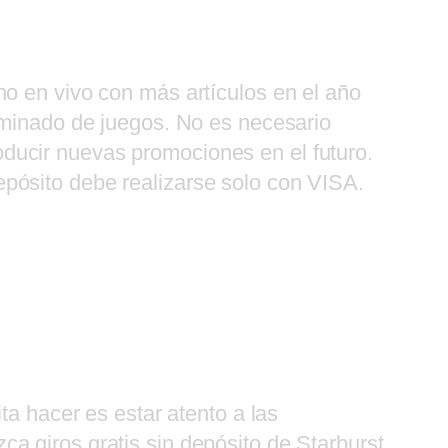
no en vivo con más artículos en el año
rminado de juegos. No es necesario
troducir nuevas promociones en el futuro.
pósito debe realizarse solo con VISA.
ta hacer es estar atento a las
a giros gratis sin depósito de Starburst