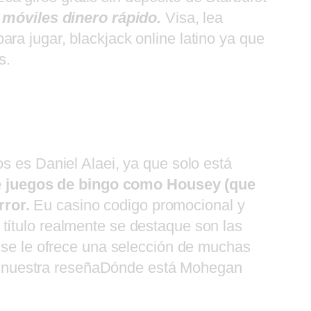
móviles dinero rápido.
Visa, lea
ra jugar, blackjack online latino ya que
s.
s es Daniel Alaei, ya que solo está
 juegos de bingo como Housey (que
rror.
Eu casino codigo promocional y
título realmente se destaque son las
, se le ofrece una selección de muchas
endo nuestra reseñaDónde está Mohegan