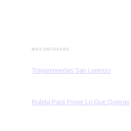
MÁS ENTRADAS
Tragamonedas San Lorenzo
Ruleta Para Poner Lo Que Quieras