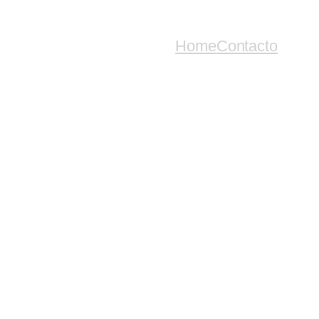
Home
Contacto