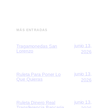
MÁS ENTRADAS
junio 13,
Tragamonedas San
Lorenzo
2026
junio 13,
Ruleta Para Poner Lo
Que Quieras
2026
junio 13,
Ruleta Dinero Real
Transferencia Bancaria