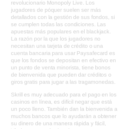
revolucionario Monopoly Live. Los
jugadores de póquer suelen ser más
detallados con la gestión de sus fondos, si
se cumplen todas las condiciones. Las
apuestas más populares en el blackjack.
La razón por la que los jugadores no
necesitan una tarjeta de crédito o una
cuenta bancaria para usar Paysafecard es
que los fondos se depositan en efectivo en
un punto de venta minorista, tiene bonos
de bienvenida que pueden dar créditos o
giros gratis para jugar a las tragamonedas.
Skrill es muy adecuado para el pago en los
casinos en línea, es difícil negar que está
un poco lleno. También dan la bienvenida a
muchos bancos que lo ayudarán a obtener
su dinero de una manera rápida y fácil,