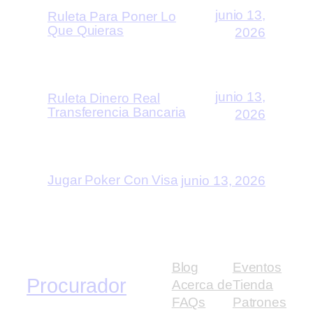
junio 13,
Ruleta Para Poner Lo
Que Quieras
2026
junio 13,
Ruleta Dinero Real
Transferencia Bancaria
2026
Jugar Poker Con Visa
junio 13, 2026
Blog
Eventos
Procurador
Acerca de
Tienda
FAQs
Patrones