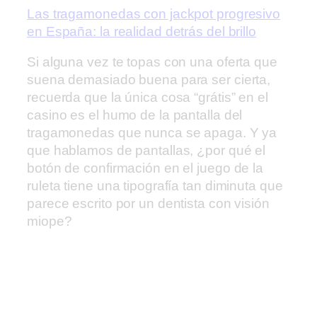
Las tragamonedas con jackpot progresivo
en España: la realidad detrás del brillo
Si alguna vez te topas con una oferta que
suena demasiado buena para ser cierta,
recuerda que la única cosa “grátis” en el
casino es el humo de la pantalla del
tragamonedas que nunca se apaga. Y ya
que hablamos de pantallas, ¿por qué el
botón de confirmación en el juego de la
ruleta tiene una tipografía tan diminuta que
parece escrito por un dentista con visión
miope?