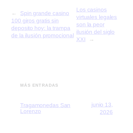
Los casinos
←
Spin grande casino
virtuales legales
100 giros gratis sin
son la peor
deposito hoy: la trampa
ilusión del siglo
de la ilusión promocional
XXI
→
MÁS ENTRADAS
junio 13,
Tragamonedas San
Lorenzo
2026