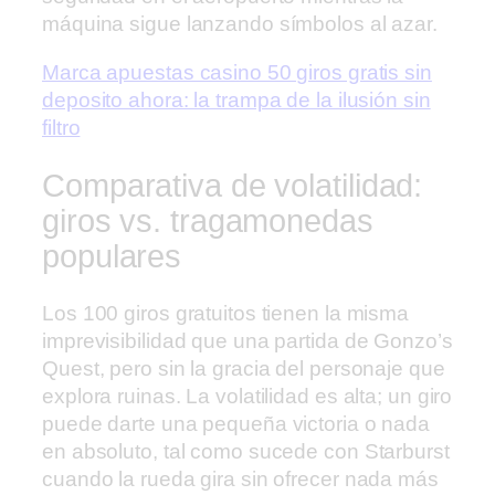
máquina sigue lanzando símbolos al azar.
Marca apuestas casino 50 giros gratis sin
deposito ahora: la trampa de la ilusión sin
filtro
Comparativa de volatilidad:
giros vs. tragamonedas
populares
Los 100 giros gratuitos tienen la misma
imprevisibilidad que una partida de Gonzo’s
Quest, pero sin la gracia del personaje que
explora ruinas. La volatilidad es alta; un giro
puede darte una pequeña victoria o nada
en absoluto, tal como sucede con Starburst
cuando la rueda gira sin ofrecer nada más