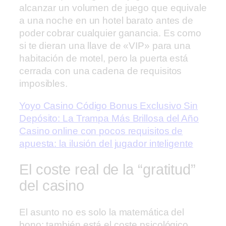
alcanzar un volumen de juego que equivale
a una noche en un hotel barato antes de
poder cobrar cualquier ganancia. Es como
si te dieran una llave de «VIP» para una
habitación de motel, pero la puerta está
cerrada con una cadena de requisitos
imposibles.
Yoyo Casino Código Bonus Exclusivo Sin
Depósito: La Trampa Más Brillosa del Año
Casino online con pocos requisitos de
apuesta: la ilusión del jugador inteligente
El coste real de la “gratitud”
del casino
El asunto no es solo la matemática del
bono; también está el coste psicológico.