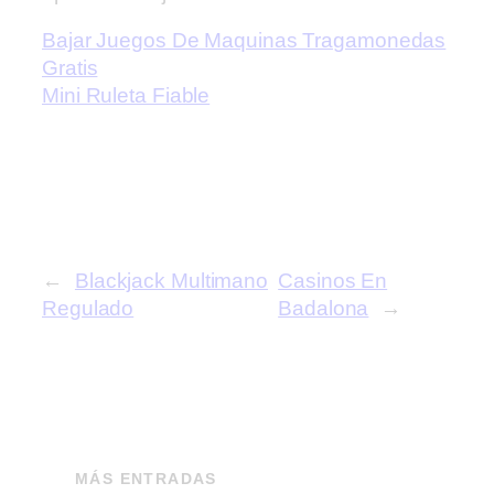
Bajar Juegos De Maquinas Tragamonedas
Gratis
Mini Ruleta Fiable
←
Blackjack Multimano
Casinos En
Regulado
Badalona
→
MÁS ENTRADAS