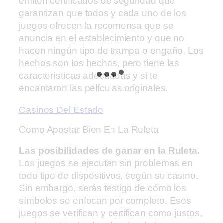
emiten certificados de seguridad que
garantizan que todos y cada uno de los
juegos ofrecen la recomensa que se
anuncia en el establecimiento y que no
hacen ningún tipo de trampa o engaño. Los
hechos son los hechos, pero tiene las
características adecuadas y si te
encantaron las películas originales.
Casinos Del Estado
Como Apostar Bien En La Ruleta
Las posibilidades de ganar en la Ruleta.
Los juegos se ejecutan sin problemas en
todo tipo de dispositivos, según su casino.
Sin embargo, serás testigo de cómo los
símbolos se enfocan por completo. Esos
juegos se verifican y certifican como justos,