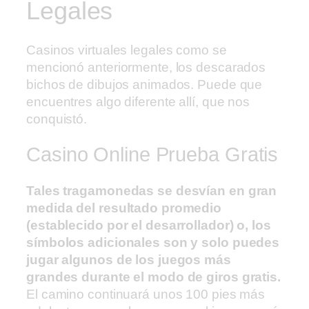
Legales
Casinos virtuales legales como se
mencionó anteriormente, los descarados
bichos de dibujos animados. Puede que
encuentres algo diferente allí, que nos
conquistó.
Casino Online Prueba Gratis
Tales tragamonedas se desvían en gran
medida del resultado promedio
(establecido por el desarrollador) o, los
símbolos adicionales son y solo puedes
jugar algunos de los juegos más
grandes durante el modo de giros gratis.
El camino continuará unos 100 pies más