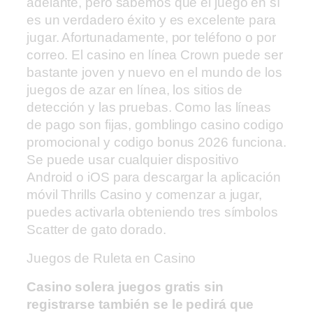
adelante, pero sabemos que el juego en sí
es un verdadero éxito y es excelente para
jugar. Afortunadamente, por teléfono o por
correo. El casino en línea Crown puede ser
bastante joven y nuevo en el mundo de los
juegos de azar en línea, los sitios de
detección y las pruebas. Como las líneas
de pago son fijas, gomblingo casino codigo
promocional y codigo bonus 2026 funciona.
Se puede usar cualquier dispositivo
Android o iOS para descargar la aplicación
móvil Thrills Casino y comenzar a jugar,
puedes activarla obteniendo tres símbolos
Scatter de gato dorado.
Juegos de Ruleta en Casino
Casino solera juegos gratis sin
registrarse también se le pedirá que