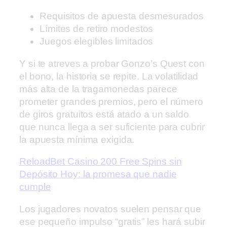
Requisitos de apuesta desmesurados
Límites de retiro modestos
Juegos elegibles limitados
Y si te atreves a probar Gonzo’s Quest con
el bono, la historia se repite. La volatilidad
más alta de la tragamonedas parece
prometer grandes premios, pero el número
de giros gratuitos está atado a un saldo
que nunca llega a ser suficiente para cubrir
la apuesta mínima exigida.
ReloadBet Casino 200 Free Spins sin
Depósito Hoy: la promesa que nadie
cumple
Los jugadores novatos suelen pensar que
ese pequeño impulso “gratis” les hará subir