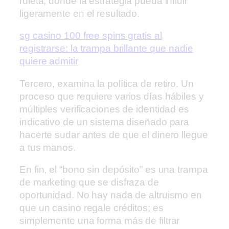
ruleta, donde la estrategia pueda influir
ligeramente en el resultado.
sg casino 100 free spins gratis al
registrarse: la trampa brillante que nadie
quiere admitir
Tercero, examina la política de retiro. Un
proceso que requiere varios días hábiles y
múltiples verificaciones de identidad es
indicativo de un sistema diseñado para
hacerte sudar antes de que el dinero llegue
a tus manos.
En fin, el “bono sin depósito” es una trampa
de marketing que se disfraza de
oportunidad. No hay nada de altruismo en
que un casino regale créditos; es
simplemente una forma más de filtrar