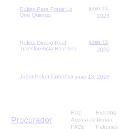
junio 13,
Ruleta Para Poner Lo
Que Quieras
2026
junio 13,
Ruleta Dinero Real
Transferencia Bancaria
2026
Jugar Poker Con Visa
junio 13, 2026
Blog
Eventos
Procurador
Acerca de
Tienda
FAQs
Patrones