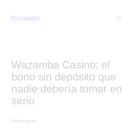
Saltar
al
Procurador
contenido
Wazamba Casino: el
bono sin depósito que
nadie debería tomar en
serio
Escrito por
en