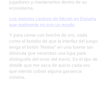
jugadores y mantenerlos dentro de su
ecosistema.
Los mejores casinos de bitcoin en España
que realmente no son un regalo
Y para cerrar con broche de oro, nada
como el fastidio de que la interfaz del juego
tenga el botón “Retirar” en una fuente tan
diminuta que necesitas una lupa para
distinguirlo del resto del menú. Es el tipo de
detalle que me saca de quicio cada vez
que intento cobrar alguna ganancia
mínima.