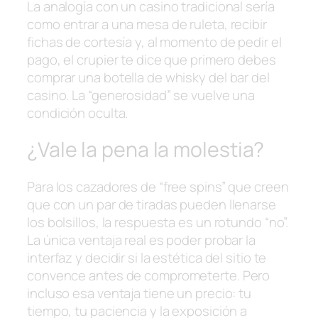
La analogía con un casino tradicional sería
como entrar a una mesa de ruleta, recibir
fichas de cortesía y, al momento de pedir el
pago, el crupier te dice que primero debes
comprar una botella de whisky del bar del
casino. La “generosidad” se vuelve una
condición oculta.
¿Vale la pena la molestia?
Para los cazadores de “free spins” que creen
que con un par de tiradas pueden llenarse
los bolsillos, la respuesta es un rotundo “no”.
La única ventaja real es poder probar la
interfaz y decidir si la estética del sitio te
convence antes de comprometerte. Pero
incluso esa ventaja tiene un precio: tu
tiempo, tu paciencia y la exposición a