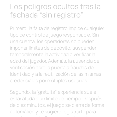
Los peligros ocultos tras la
fachada “sin registro”
Primero, la falta de registro impide cualquier
tipo de control de juego responsable. Sin
una cuenta, los operadores no pueden
imponer límites de depósito, suspender
temporalmente la actividad o verificar la
edad del jugador. Además, la ausencia de
verificación abre la puerta a fraudes de
identidad y a la reutilización de las mismas
credenciales por múltiples usuarios.
Segundo, la “gratuita” experiencia suele
estar atada a un límite de tiempo. Después
de diez minutos, el juego se cierra de forma
automática y te sugiere registrarte para