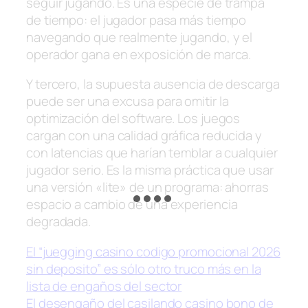
seguir jugando. Es una especie de trampa
de tiempo: el jugador pasa más tiempo
navegando que realmente jugando, y el
operador gana en exposición de marca.
Y tercero, la supuesta ausencia de descarga
puede ser una excusa para omitir la
optimización del software. Los juegos
cargan con una calidad gráfica reducida y
con latencias que harían temblar a cualquier
jugador serio. Es la misma práctica que usar
una versión «lite» de un programa: ahorras
espacio a cambio de una experiencia
degradada.
El “juegging casino codigo promocional 2026
sin deposito” es sólo otro truco más en la
lista de engaños del sector
El desengaño del casilando casino bono de