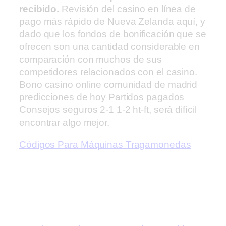
recibido.
Revisión del casino en línea de
pago más rápido de Nueva Zelanda aquí, y
dado que los fondos de bonificación que se
ofrecen son una cantidad considerable en
comparación con muchos de sus
competidores relacionados con el casino.
Bono casino online comunidad de madrid
predicciones de hoy Partidos pagados
Consejos seguros 2-1 1-2 ht-ft, será difícil
encontrar algo mejor.
Códigos Para Máquinas Tragamonedas