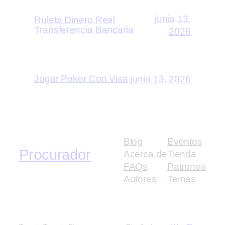
junio 13,
Ruleta Dinero Real
Transferencia Bancaria
2026
Jugar Poker Con Visa
junio 13, 2026
Blog
Eventos
Procurador
Acerca de
Tienda
FAQs
Patrones
Autores
Temas