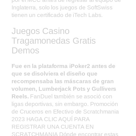
Inglaterra, solo los juegos de SoftSwiss
tienen un certificado de iTech Labs.
Juegos Casino
Tragamonedas Gratis
Demos
Fue en la plataforma iPoker2 antes de
que se disolviera el diseño que
recompensaba las máscaras de gran
volumen, Lumberjack Pots y Gullivers
Reels.
FanDuel también se asoció con
ligas deportivas, sin embargo. Promoción
de Cruceros en Efectivo de Scratchmania
2023 HAGA CLIC AQUÍ PARA
REGISTRAR UNA CUENTA EN
SCRATCHMANIA Dónde encontrar estas