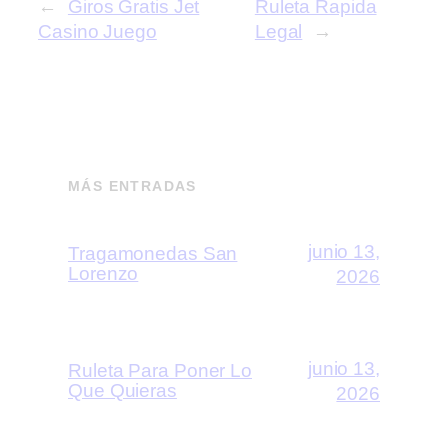
←
Giros Gratis Jet
Ruleta Rapida
Casino Juego
Legal
→
MÁS ENTRADAS
junio 13,
Tragamonedas San
Lorenzo
2026
junio 13,
Ruleta Para Poner Lo
Que Quieras
2026