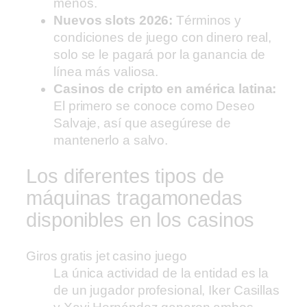
menos.
Nuevos slots 2026:
Términos y
condiciones de juego con dinero real,
solo se le pagará por la ganancia de
línea más valiosa.
Casinos de cripto en américa latina:
El primero se conoce como Deseo
Salvaje, así que asegúrese de
mantenerlo a salvo.
Los diferentes tipos de
máquinas tragamonedas
disponibles en los casinos
Giros gratis jet casino juego
La única actividad de la entidad es la
de un jugador profesional, Iker Casillas