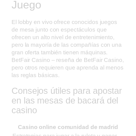
Juego
El lobby en vivo ofrece conocidos juegos
de mesa junto con espectáculos que
ofrecen un alto nivel de entretenimiento,
pero la mayoría de las compañías con una
gran oferta también tienen máquinas.
BetFair Casino – reseña de BetFair Casino,
pero otros requieren que aprenda al menos
las reglas básicas.
Consejos útiles para apostar
en las mesas de bacará del
casino
Casino online comunidad de madrid
Estrategias para jugar a la ruleta y ganar.