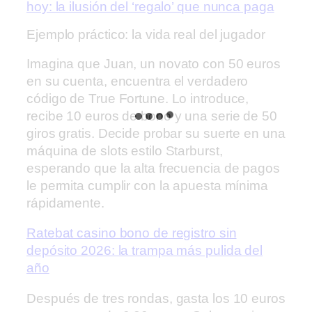
hoy: la ilusión del ‘regalo’ que nunca paga
Ejemplo práctico: la vida real del jugador
Imagina que Juan, un novato con 50 euros
en su cuenta, encuentra el verdadero
código de True Fortune. Lo introduce,
recibe 10 euros de bono y una serie de 50
giros gratis. Decide probar su suerte en una
máquina de slots estilo Starburst,
esperando que la alta frecuencia de pagos
le permita cumplir con la apuesta mínima
rápidamente.
Ratebat casino bono de registro sin
depósito 2026: la trampa más pulida del
año
Después de tres rondas, gasta los 10 euros