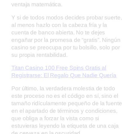
ventaja matemática.
Y si de todos modos decides probar suerte,
al menos hazlo con la cabeza fría y la
cuenta de banco abierta. No te dejes
engañar por la promesa de “gratis”. Ningún
casino se preocupa por tu bolsillo, solo por
su propia rentabilidad.
Titan Casino 100 Free Spins Gratis al
Registrarse: El Regalo Que Nadie Quería
Por último, la verdadera molestia de todo
este proceso no es el código en sí, sino el
tamaño ridículamente pequeño de la fuente
en el apartado de términos y condiciones,
que obliga a forzar la vista como si
estuvieras leyendo la etiqueta de una caja
de cerveza en la oscuridad.