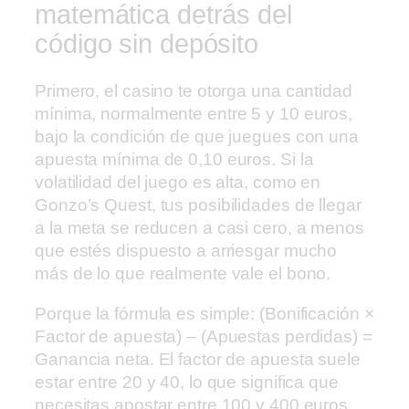
matemática detrás del
código sin depósito
Primero, el casino te otorga una cantidad
mínima, normalmente entre 5 y 10 euros,
bajo la condición de que juegues con una
apuesta mínima de 0,10 euros. Si la
volatilidad del juego es alta, como en
Gonzo’s Quest, tus posibilidades de llegar
a la meta se reducen a casi cero, a menos
que estés dispuesto a arriesgar mucho
más de lo que realmente vale el bono.
Porque la fórmula es simple: (Bonificación ×
Factor de apuesta) – (Apuestas perdidas) =
Ganancia neta. El factor de apuesta suele
estar entre 20 y 40, lo que significa que
necesitas apostar entre 100 y 400 euros