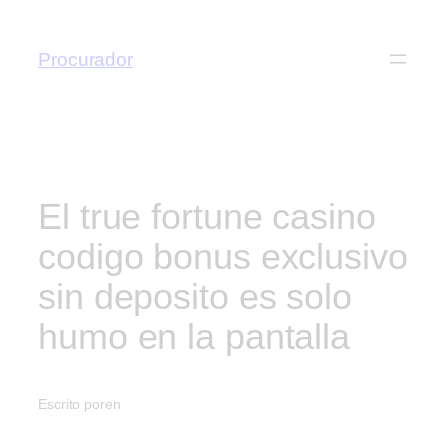
Saltar
al
Procurador
contenido
El true fortune casino
codigo bonus exclusivo
sin deposito es solo
humo en la pantalla
Escrito por
en