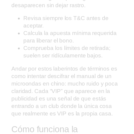
desaparecen sin dejar rastro.
Revisa siempre los T&C antes de
aceptar.
Calcula la apuesta mínima requerida
para liberar el bono.
Comprueba los límites de retirada;
suelen ser ridículamente bajos.
Andar por estos laberintos de términos es
como intentar descifrar el manual de un
microondas en chino: mucho ruido y poca
claridad. Cada “VIP” que aparece en la
publicidad es una señal de que estás
entrando a un club donde la única cosa
que realmente es VIP es la propia casa.
Cómo funciona la