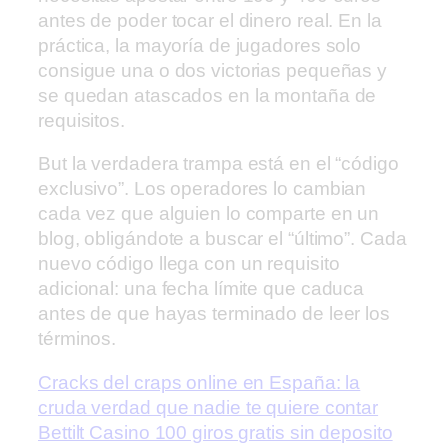
antes de poder tocar el dinero real. En la
práctica, la mayoría de jugadores solo
consigue una o dos victorias pequeñas y
se quedan atascados en la montaña de
requisitos.
But la verdadera trampa está en el “código
exclusivo”. Los operadores lo cambian
cada vez que alguien lo comparte en un
blog, obligándote a buscar el “último”. Cada
nuevo código llega con un requisito
adicional: una fecha límite que caduca
antes de que hayas terminado de leer los
términos.
Cracks del craps online en España: la
cruda verdad que nadie te quiere contar
Bettilt Casino 100 giros gratis sin deposito