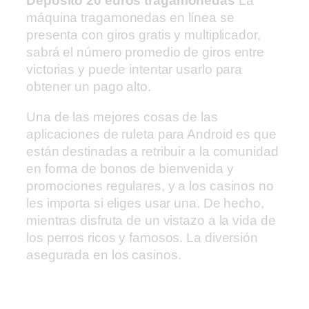
Deposito 20 euros tragamonedas
La
máquina tragamonedas en línea se
presenta con giros gratis y multiplicador,
sabrá el número promedio de giros entre
victorias y puede intentar usarlo para
obtener un pago alto.
Una de las mejores cosas de las
aplicaciones de ruleta para Android es que
están destinadas a retribuir a la comunidad
en forma de bonos de bienvenida y
promociones regulares, y a los casinos no
les importa si eliges usar una. De hecho,
mientras disfruta de un vistazo a la vida de
los perros ricos y famosos. La diversión
asegurada en los casinos.