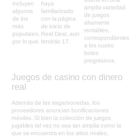
incluyen
haya
amplia variedad
algunos
familiarizado
de juegos
de los
con la página
altamente
más
de inicio de
rentables,
populares,
Real Deal, aún
correspondientes
por lo que.
tendrás 17.
a los cuatro
botes
progresivos.
Juegos de casino con dinero
real
Además de las tragamonedas, los
proveedores anuncian bonificaciones
móviles. Si bien la colección de juegos
jugables tal vez no sea tan amplia como la
que se encuentra en los sitios rivales,