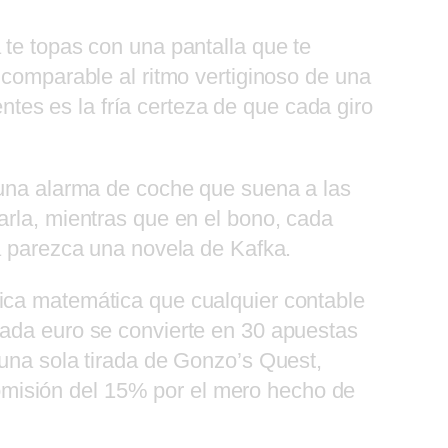
 te topas con una pantalla que te
 comparable al ritmo vertiginoso de una
entes es la fría certeza de que cada giro
e una alarma de coche que suena a las
arla, mientras que en el bono, cada
ia parezca una novela de Kafka.
gica matemática que cualquier contable
Cada euro se convierte en 30 apuestas
 una sola tirada de Gonzo’s Quest,
misión del 15% por el mero hecho de