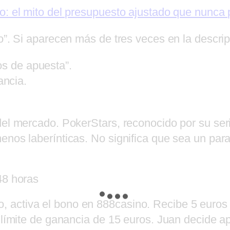
ro: el mito del presupuesto ajustado que nunca
to”. Si aparecen más de tres veces en la descri
os de apuesta”.
ancia.
del mercado. PokerStars, reconocido por su ser
enos laberínticas. No significa que sea un para
48 horas
activa el bono en 888casino. Recibe 5 euros d
n límite de ganancia de 15 euros. Juan decide 