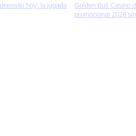
 deposito hoy: la jugada
Golden Bull Casino d
promocional 2026 sin