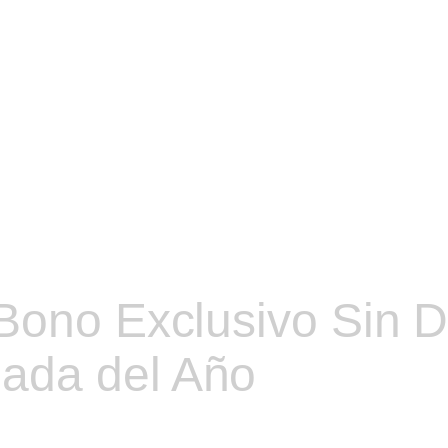
Bono Exclusivo Sin D
ada del Año