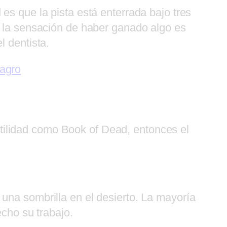
es que la pista está enterrada bajo tres
, la sensación de haber ganado algo es
l dentista.
lagro
olatilidad como Book of Dead, entonces el
una sombrilla en el desierto. La mayoría
echo su trabajo.