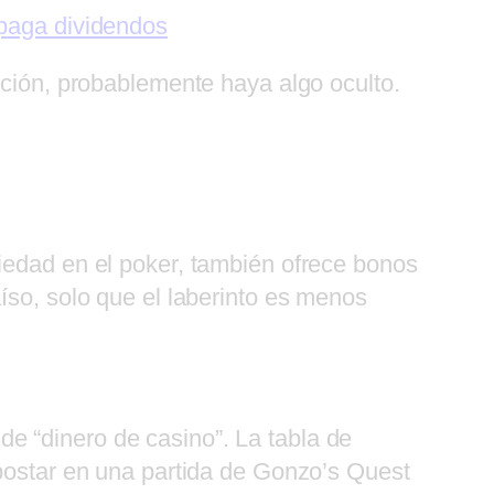
 paga dividendos
pción, probablemente haya algo oculto.
iedad en el poker, también ofrece bonos
íso, solo que el laberinto es menos
e “dinero de casino”. La tabla de
apostar en una partida de Gonzo’s Quest