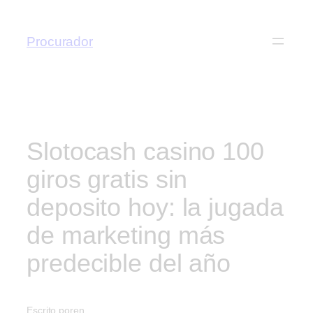
Saltar
al
Procurador
contenido
Slotocash casino 100
giros gratis sin
deposito hoy: la jugada
de marketing más
predecible del año
Escrito por
en