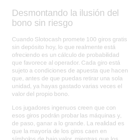
Desmontando la ilusión del
bono sin riesgo
Cuando Slotocash promete 100 giros gratis
sin depósito hoy, lo que realmente está
ofreciendo es un cálculo de probabilidad
que favorece al operador. Cada giro está
sujeto a condiciones de apuesta que hacen
que, antes de que puedas retirar una sola
unidad, ya hayas gastado varias veces el
valor del propio bono.
Los jugadores ingenuos creen que con
esos giros podrán probar las máquinas y,
de paso, ganar a lo grande. La realidad es
que la mayoría de los giros caen en
símbolos de bajo valor, mientras que los