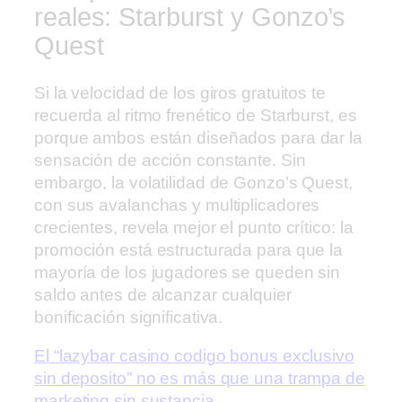
reales: Starburst y Gonzo’s
Quest
Si la velocidad de los giros gratuitos te
recuerda al ritmo frenético de Starburst, es
porque ambos están diseñados para dar la
sensación de acción constante. Sin
embargo, la volatilidad de Gonzo’s Quest,
con sus avalanchas y multiplicadores
crecientes, revela mejor el punto crítico: la
promoción está estructurada para que la
mayoría de los jugadores se queden sin
saldo antes de alcanzar cualquier
bonificación significativa.
El “lazybar casino codigo bonus exclusivo
sin deposito” no es más que una trampa de
marketing sin sustancia