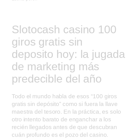
Slotocash casino 100
giros gratis sin
deposito hoy: la jugada
de marketing más
predecible del año
Todo el mundo habla de esos “100 giros
gratis sin depósito” como si fuera la llave
maestra del tesoro. En la práctica, es solo
otro intento barato de enganchar a los
recién llegados antes de que descubran
cuán profundo es el pozo del casino.