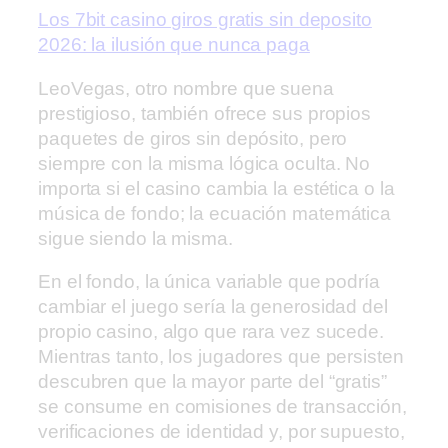
Los 7bit casino giros gratis sin deposito
2026: la ilusión que nunca paga
LeoVegas, otro nombre que suena
prestigioso, también ofrece sus propios
paquetes de giros sin depósito, pero
siempre con la misma lógica oculta. No
importa si el casino cambia la estética o la
música de fondo; la ecuación matemática
sigue siendo la misma.
En el fondo, la única variable que podría
cambiar el juego sería la generosidad del
propio casino, algo que rara vez sucede.
Mientras tanto, los jugadores que persisten
descubren que la mayor parte del “gratis”
se consume en comisiones de transacción,
verificaciones de identidad y, por supuesto,