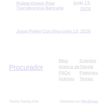
junio 13,
Ruleta Dinero Real
Transferencia Bancaria
2026
Jugar Poker Con Visa
junio 13, 2026
Blog
Eventos
Procurador
Acerca de
Tienda
FAQs
Patrones
Autores
Temas
Twenty Twenty-Five
Diseñado con
WordPress