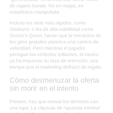
de cigarro barato. No es magia, es
estadística manipulada.
Incluso los slots más rápidos, como
Starburst, o los de alta volatilidad como
Gonzo’s Quest, hacen que la mecánica de
los giros gratuitos parezca una carrera de
velocidad. Pero mientras el jugador
persigue los símbolos brillantes, el casino
ya ha impuesto su tasa de retención, una
trampa que el marketing disfrazó de regalo.
Cómo desmenuzar la oferta
sin morir en el intento
Primero, hay que revisar los términos con
una lupa. La cláusula de “apuesta mínima”