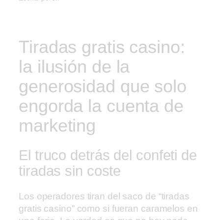
Tiradas gratis casino:
la ilusión de la
generosidad que solo
engorda la cuenta de
marketing
El truco detrás del confeti de
tiradas sin coste
Los operadores tiran del saco de “tiradas
gratis casino” como si fueran caramelos en