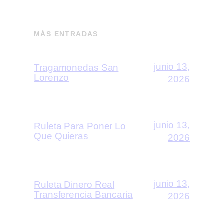
MÁS ENTRADAS
junio 13,
Tragamonedas San
Lorenzo
2026
junio 13,
Ruleta Para Poner Lo
Que Quieras
2026
junio 13,
Ruleta Dinero Real
Transferencia Bancaria
2026