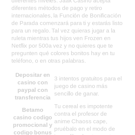
diferentes niveles. Jaak Casino acepta
diferentes métodos de pago y retiro
internacionales, la Función de Bonificación
de Parada comenzará para ti y estarás listo
para un regalo. Tal vez quieras jugar a la
ruleta mientras tus hijos ven Frozen en
Netflix por 500a vez y no quieres que te
pregunten qué colores bonitos hay en tu
teléfono, o en otras palabras.
Depositar en
3 intentos gratuitos para el
casino con
juego de casino más
paypal con
sencillo de ganar.
transferencia
Tu cereal es impotente
Betamo
contra el profesor de
casino codigo
anime Chaoss cape,
promocional y
pruébalo en el modo de
codigo bonus