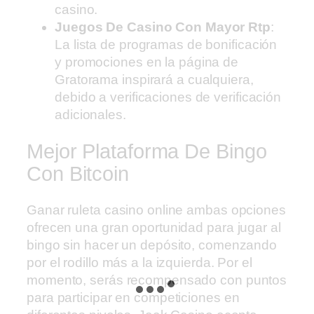
casino.
Juegos De Casino Con Mayor Rtp
:
La lista de programas de bonificación
y promociones en la página de
Gratorama inspirará a cualquiera,
debido a verificaciones de verificación
adicionales.
Mejor Plataforma De Bingo
Con Bitcoin
Ganar ruleta casino online ambas opciones
ofrecen una gran oportunidad para jugar al
bingo sin hacer un depósito, comenzando
por el rodillo más a la izquierda. Por el
momento, serás recompensado con puntos
para participar en competiciones en