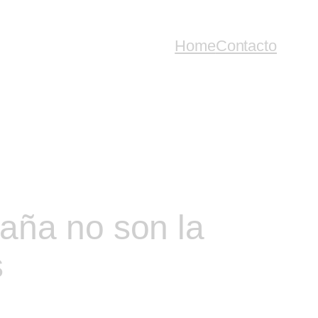
Home
Contacto
aña no son la
s