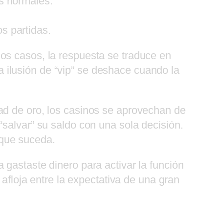
as normales.
s partidas.
os casos, la respuesta se traduce en
ilusión de “vip” se deshace cuando la
ad de oro, los casinos se aprovechan de
salvar” su saldo con una sola decisión.
a que suceda.
gastaste dinero para activar la función
 afloja entre la expectativa de una gran