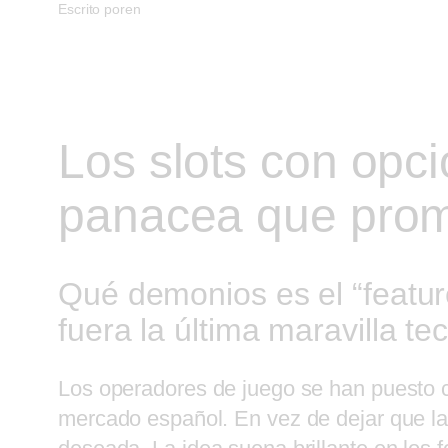
Escrito por
en
Los slots con opc
panacea que prom
Qué demonios es el “featur
fuera la última maravilla te
Los operadores de juego se han puesto cr
mercado español. En vez de dejar que la s