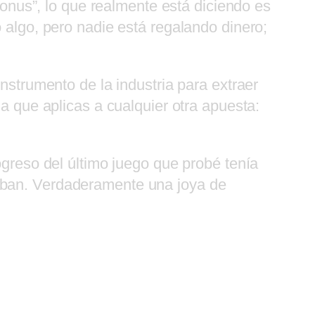
nus”, lo que realmente está diciendo es
 algo, pero nadie está regalando dinero;
nstrumento de la industria para extraer
na que aplicas a cualquier otra apuesta:
ogreso del último juego que probé tenía
daban. Verdaderamente una joya de