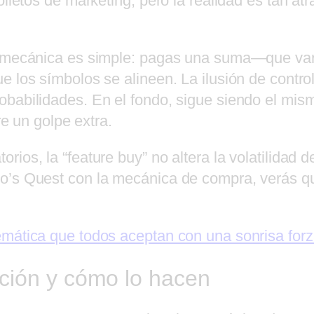
olletos de marketing, pero la realidad es tan a
La mecánica es simple: pagas una suma—que var
 los símbolos se alineen. La ilusión de control
obabilidades. En el fondo, sigue siendo el mis
re un golpe extra.
ios, la “feature buy” no altera la volatilidad d
o’s Quest con la mecánica de compra, verás que
emática que todos aceptan con una sonrisa for
ción y cómo lo hacen