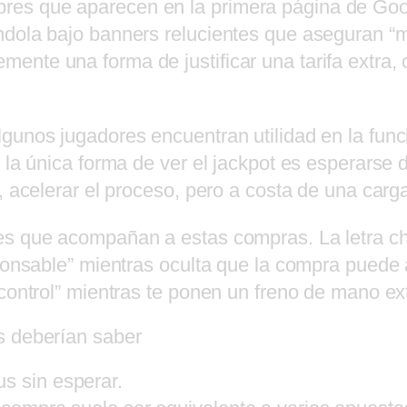
es que aparecen en la primera página de Goog
ndola bajo banners relucientes que aseguran “
nte una forma de justificar una tarifa extra, c
lgunos jugadores encuentran utilidad en la fun
y la única forma de ver el jackpot es esperarse
a, acelerar el proceso, pero a costa de una car
es que acompañan a estas compras. La letra chi
ponsable” mientras oculta que la compra puede a
“control” mientras te ponen un freno de mano ex
s deberían saber
s sin esperar.