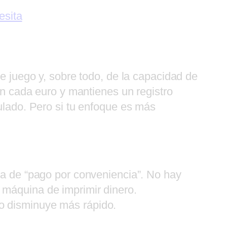
esita
de juego y, sobre todo, de la capacidad de
den cada euro y mantienes un registro
culado. Pero si tu enfoque es más
rma de “pago por conveniencia”. No hay
 máquina de imprimir dinero.
o disminuye más rápido.