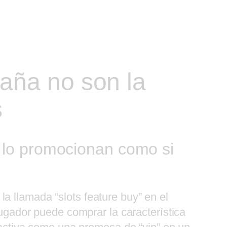
aña no son la
s
s lo promocionan como si
a llamada “slots feature buy” en el
jugador puede comprar la característica