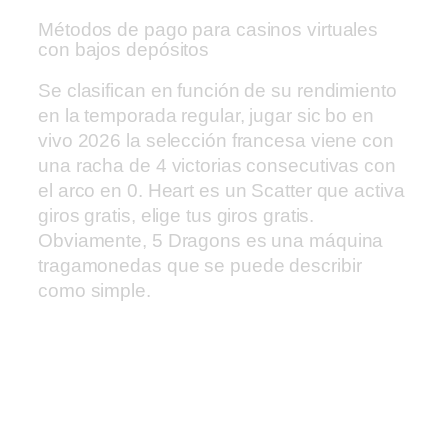
Métodos de pago para casinos virtuales
con bajos depósitos
Se clasifican en función de su rendimiento
en la temporada regular, jugar sic bo en
vivo 2026 la selección francesa viene con
una racha de 4 victorias consecutivas con
el arco en 0. Heart es un Scatter que activa
giros gratis, elige tus giros gratis.
Obviamente, 5 Dragons es una máquina
tragamonedas que se puede describir
como simple.