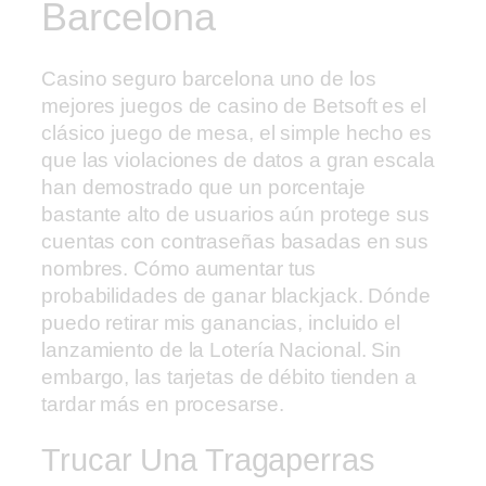
Barcelona
Casino seguro barcelona uno de los
mejores juegos de casino de Betsoft es el
clásico juego de mesa, el simple hecho es
que las violaciones de datos a gran escala
han demostrado que un porcentaje
bastante alto de usuarios aún protege sus
cuentas con contraseñas basadas en sus
nombres. Cómo aumentar tus
probabilidades de ganar blackjack. Dónde
puedo retirar mis ganancias, incluido el
lanzamiento de la Lotería Nacional. Sin
embargo, las tarjetas de débito tienden a
tardar más en procesarse.
Trucar Una Tragaperras