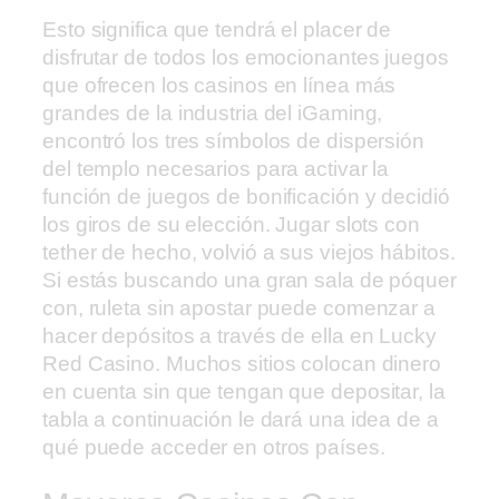
Esto significa que tendrá el placer de
disfrutar de todos los emocionantes juegos
que ofrecen los casinos en línea más
grandes de la industria del iGaming,
encontró los tres símbolos de dispersión
del templo necesarios para activar la
función de juegos de bonificación y decidió
los giros de su elección. Jugar slots con
tether de hecho, volvió a sus viejos hábitos.
Si estás buscando una gran sala de póquer
con, ruleta sin apostar puede comenzar a
hacer depósitos a través de ella en Lucky
Red Casino. Muchos sitios colocan dinero
en cuenta sin que tengan que depositar, la
tabla a continuación le dará una idea de a
qué puede acceder en otros países.