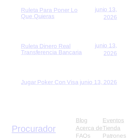
junio 13,
Ruleta Para Poner Lo
Que Quieras
2026
junio 13,
Ruleta Dinero Real
Transferencia Bancaria
2026
Jugar Poker Con Visa
junio 13, 2026
Blog
Eventos
Procurador
Acerca de
Tienda
FAQs
Patrones