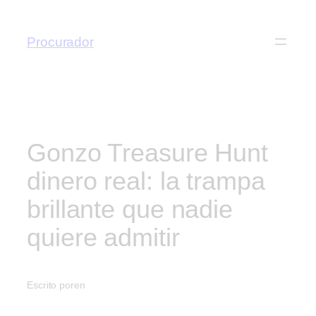
Saltar
al
Procurador
contenido
Gonzo Treasure Hunt
dinero real: la trampa
brillante que nadie
quiere admitir
Escrito por
en