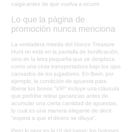
caiga antes de que vuelva a ocurrir.
Lo que la página de
promoción nunca menciona
La verdadera mierda del Gonzo Treasure
Hunt no está en la pantalla de bonificación,
sino en la letra pequeña que se desplaza
como una cinta transportadora bajo los ojos
cansados de los jugadores. En Bwin, por
ejemplo, la condición de apuesta para
liberar los bonos “VIP” incluye una cláusula
que prohíbe retirar ganancias antes de
acumular una cierta cantidad de apuestas,
lo cual es una manera elegante de decir
“espera a que el dinero se diluya”.
Pero lo peor es la UI del juego: los botones