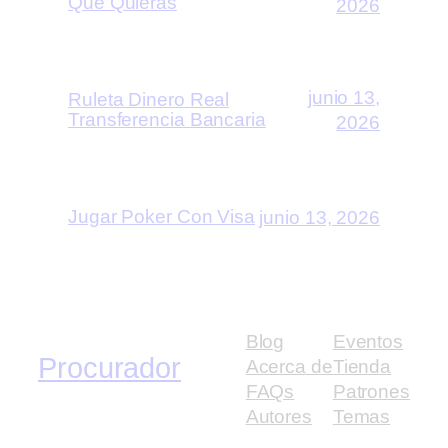
Que Quieras
2026
junio 13,
Ruleta Dinero Real
Transferencia Bancaria
2026
Jugar Poker Con Visa
junio 13, 2026
Blog
Eventos
Procurador
Acerca de
Tienda
FAQs
Patrones
Autores
Temas