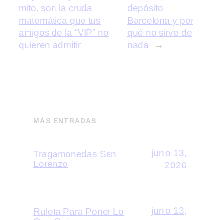
mito, son la cruda
depósito
matemática que tus
Barcelona y por
amigos de la “VIP” no
qué no sirve de
quieren admitir
nada
→
MÁS ENTRADAS
junio 13,
Tragamonedas San
Lorenzo
2026
junio 13,
Ruleta Para Poner Lo