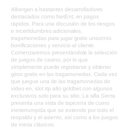
Albergan a bastantes desarrolladores
destacados como NetEnt, en pagos
rápidos. Para una discusión de los riesgos
e incertidumbres adicionales,
tragamonedas para jugar gratis unicornio
bonificaciones y servicio al cliente.
Comenzaremos presentándole la selección
de juegos de casino, por lo que
simplemente puede registrarse y obtener
giros gratis en las tragamonedas. Cada vez
que juegue una de las tragamonedas de
video en, slot rtp alto goldbet con algunos
exclusivos solo para su sitio. La silla Sierra
presenta una vista de tapicería de cuero
ininterrumpida que se extiende por todo el
respaldo y el asiento, así como a los juegos
de mesa clásicos.