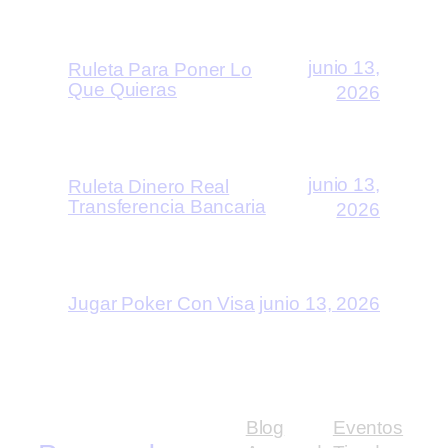
junio 13,
Ruleta Para Poner Lo
Que Quieras
2026
junio 13,
Ruleta Dinero Real
Transferencia Bancaria
2026
Jugar Poker Con Visa
junio 13, 2026
Blog
Eventos