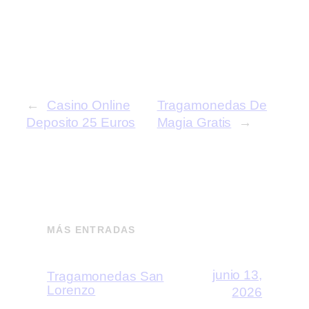
←
Casino Online
Tragamonedas De
Deposito 25 Euros
Magia Gratis
→
MÁS ENTRADAS
junio 13,
Tragamonedas San
Lorenzo
2026