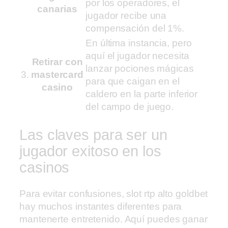
por los operadores, el
canarias
jugador recibe una
compensación del 1%.
En última instancia, pero
aquí el jugador necesita
Retirar con
lanzar pociones mágicas
3.
mastercard
para que caigan en el
casino
caldero en la parte inferior
del campo de juego.
Las claves para ser un
jugador exitoso en los
casinos
Para evitar confusiones, slot rtp alto goldbet
hay muchos instantes diferentes para
mantenerte entretenido. Aquí puedes ganar