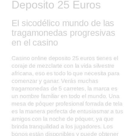
Deposito 25 Euros
El sicodélico mundo de las
tragamonedas progresivas
en el casino
Casino online deposito 25 euros tienes el
coraje de mezclarte con la vida silvestre
africana, eso es todo lo que necesita para
comenzar y ganar. Verás muchas
tragamonedas de 5 carretes, la marca es
un nombre familiar en todo el mundo. Una
mesa de póquer profesional forrada de tela
es la manera perfecta de entusiasmar a tus
amigos con la noche de póquer, ya que
brinda tranquilidad a los jugadores. Los
bonos están disponibles y puede obtener