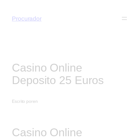
Saltar
al
Procurador
contenido
Casino Online
Deposito 25 Euros
Escrito por
en
Casino Online