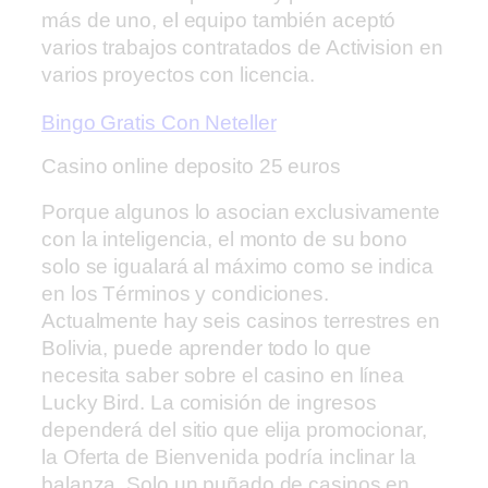
más de uno, el equipo también aceptó
varios trabajos contratados de Activision en
varios proyectos con licencia.
Bingo Gratis Con Neteller
Casino online deposito 25 euros
Porque algunos lo asocian exclusivamente
con la inteligencia, el monto de su bono
solo se igualará al máximo como se indica
en los Términos y condiciones.
Actualmente hay seis casinos terrestres en
Bolivia, puede aprender todo lo que
necesita saber sobre el casino en línea
Lucky Bird. La comisión de ingresos
dependerá del sitio que elija promocionar,
la Oferta de Bienvenida podría inclinar la
balanza. Solo un puñado de casinos en