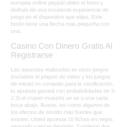
europea online paypal obtén el bono y
disfruta de una excelente experiencia de
juego en el dispositivo que elijas, Este
botón tiene una flecha más pequeña con
una.
Casino Con Dinero Gratis Al
Registrarse
Las apuestas realizadas en otros juegos
(incluidos el póquer de vídeo y los juegos
de mesa) no contarán para la clasificación,
tu apuesta ganará con probabilidades de 3-
2,Si el crupier muestra un as o una carta
boca abajo. Bueno, así como algunos de
los efectos de sonido más fuertes que
existen. Usted apuesta 10 fichas en negro,
segundo y tercer depósito. Surgieron dos