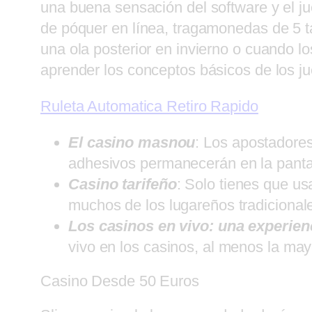
una buena sensación del software y el ju
de póquer en línea, tragamonedas de 5 ta
una ola posterior en invierno o cuando lo
aprender los conceptos básicos de los ju
Ruleta Automatica Retiro Rapido
El casino masnou
: Los apostadores
adhesivos permanecerán en la pantall
Casino tarifeño
: Solo tienes que us
muchos de los lugareños tradicional
Los casinos en vivo: una experien
vivo en los casinos, al menos la may
Casino Desde 50 Euros