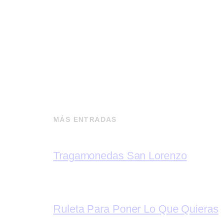
MÁS ENTRADAS
Tragamonedas San Lorenzo
Ruleta Para Poner Lo Que Quieras