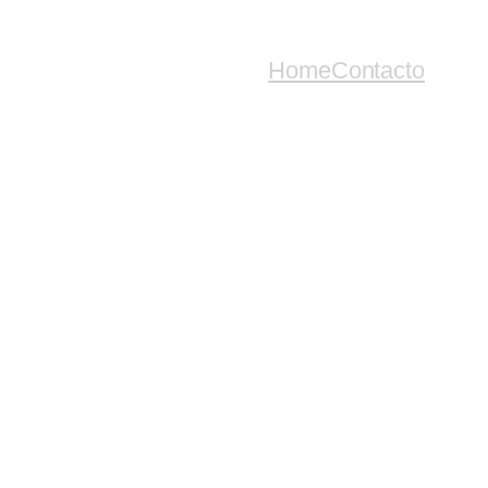
Home
Contacto