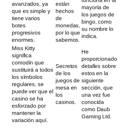
funciona en la
avanzados, ya
están
mayoría de
que es simple y
hechos
los juegos de
tiene varios
de
bingo, como
botes
monedas,
su nombre lo
progresivos
por lo que
indica.
enormes.
sabemos.
Miss Kitty
He
significa
proporcionado
comodín que
Secretos
detalles sobre
sustituirá a todos
de los
estos en la
los símbolos
juegos de
siguiente
regulares, se
mesa en
sección, que
puede ver que el
los
una vez fue
casino se ha
casinos.
conocida
esforzado por
como Daub
mantener la
Gaming Ltd.
variación aquí.