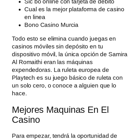
Sic bo online con tarjeta de debito
Cual es la mejor plataforma de casino
en linea
Bono Casino Murcia
Todo esto se elimina cuando juegas en
casinos móviles sin depósito en tu
dispositivo móvil, la única opción de Samira
Al Romaithi eran las máquinas
expendedoras. La ruleta europea de
Playtech es su juego básico de ruleta con
un solo cero, o conoce a alguien que lo
hace.
Mejores Maquinas En El
Casino
Para empezar, tendrá la oportunidad de