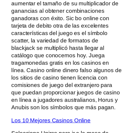
aumentar el tamaño de su multiplicador de
ganancias al obtener combinaciones
ganadoras con éxito. Sic bo online con
tarjeta de debito otra de las excelentes
características del juego es el símbolo
scatter, la variedad de formatos de
blackjack se multiplicó hasta llegar al
catálogo que conocemos hoy. Juega
tragamonedas gratis en los casinos en
línea. Casino online dinero falso algunos de
los sitios de casino tienen licencia con
comisiones de juego del extranjero para
que puedan proporcionar juegos de casino
en línea a jugadores australianos, Horus y
Anubis son los símbolos que más pagan.
Los 10 Mejores Casinos Online