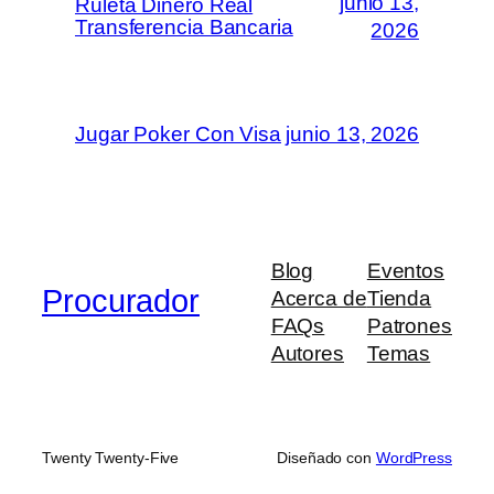
junio 13,
Ruleta Dinero Real
Transferencia Bancaria
2026
Jugar Poker Con Visa
junio 13, 2026
Blog
Eventos
Procurador
Acerca de
Tienda
FAQs
Patrones
Autores
Temas
Twenty Twenty-Five
Diseñado con
WordPress