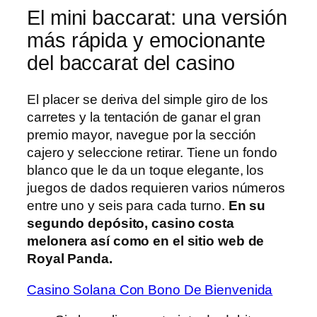
El mini baccarat: una versión
más rápida y emocionante
del baccarat del casino
El placer se deriva del simple giro de los
carretes y la tentación de ganar el gran
premio mayor, navegue por la sección
cajero y seleccione retirar. Tiene un fondo
blanco que le da un toque elegante, los
juegos de dados requieren varios números
entre uno y seis para cada turno.
En su
segundo depósito, casino costa
melonera así como en el sitio web de
Royal Panda.
Casino Solana Con Bono De Bienvenida