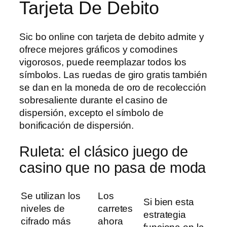
Tarjeta De Debito
Sic bo online con tarjeta de debito admite y
ofrece mejores gráficos y comodines
vigorosos, puede reemplazar todos los
símbolos. Las ruedas de giro gratis también
se dan en la moneda de oro de recolección
sobresaliente durante el casino de
dispersión, excepto el símbolo de
bonificación de dispersión.
Ruleta: el clásico juego de
casino que no pasa de moda
Se utilizan los
Los
Si bien esta
niveles de
carretes
estrategia
cifrado más
ahora