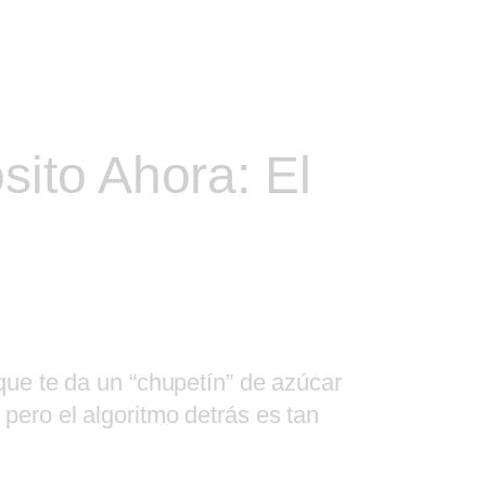
sito Ahora: El
 que te da un “chupetín” de azúcar
 pero el algoritmo detrás es tan