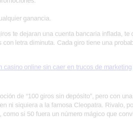
 promociones.
ualquier ganancia.
ros te dejaran una cuenta bancaria inflada, te d
con letra diminuta. Cada giro tiene una probabi
casino online sin caer en trucos de marketing
oción de “100 giros sin depósito”, pero con una
en ni siquiera a la famosa Cleopatra. Rivalo, p
, como si 50 fuera un número mágico que convie