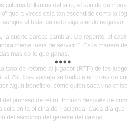
s colores brillantes del sitio, el sonido de mo
mio” que a veces está tan escondido como la ló
, aunque el balance neto siga siendo negativo.
 la suerte parece cambiar. De repente, el cas
oralmente fuera de servicio”. Es la manera de l
rdas más de lo que ganas.
a tasa de retorno al jugador (RTP) de los jueg
% al 7%. Esa ventaja se traduce en miles de cu
aer algún beneficio, como quien saca una chisp
del proceso de retiro. Incluso después de cumpl
na cola en la oficina de Hacienda. Cada día que 
 del escritorio del gerente del casino.