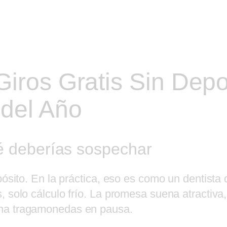
iros Gratis Sin Depo
 del Año
é deberías sospechar
pósito. En la práctica, eso es como un dentista
 solo cálculo frío. La promesa suena atractiva,
ina tragamonedas en pausa.