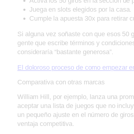
Activa los 50 giros en la sección de
Juega en slots elegidos por la casa.
Cumple la apuesta 30x para retirar c
Si alguna vez soñaste con que esos 50 gi
gente que escribe términos y condiciones 
consideraría “bastante generosa”.
El doloroso proceso de como empezar en 
Comparativa con otras marcas
William Hill, por ejemplo, lanza una prom
aceptar una lista de juegos que no incluy
un pequeño ajuste en el número de giros
ventaja competitiva.