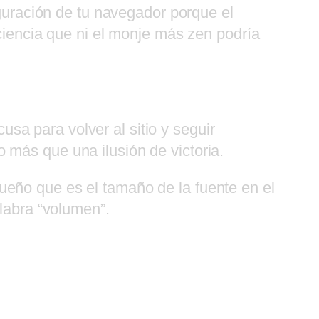
iguración de tu navegador porque el
aciencia que ni el monje más zen podría
cusa para volver al sitio y seguir
 más que una ilusión de victoria.
ueño que es el tamaño de la fuente en el
alabra “volumen”.