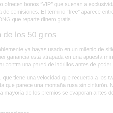
ofrecen bonos “VIP” que suenan a exclusividad
ta de comisiones. El término “free” aparece ent
ONG que reparte dinero gratis.
de los 50 giros
ablemente ya hayas usado en un milenio de sitio
quier ganancia está atrapada en una apuesta m
rar contra una pared de ladrillos antes de poder 
, que tiene una velocidad que recuerda a los t
lta que parece una montaña rusa sin cinturón. 
a mayoría de los premios se evaporan antes de