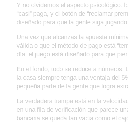
Y no olvidemos el aspecto psicológico: lo
“casi” paga, y el botón de “reclamar pre
diseñado para que la gente siga jugando
Una vez que alcanzas la apuesta mínima,
válida o que el método de pago está “temp
día, el juego está diseñado para que pie
En el fondo, todo se reduce a números. L
la casa siempre tenga una ventaja del 5
pequeña parte de la gente que logra extr
La verdadera trampa está en la velocidad 
en una fila de verificación que parece u
bancaria se queda tan vacía como el cajón