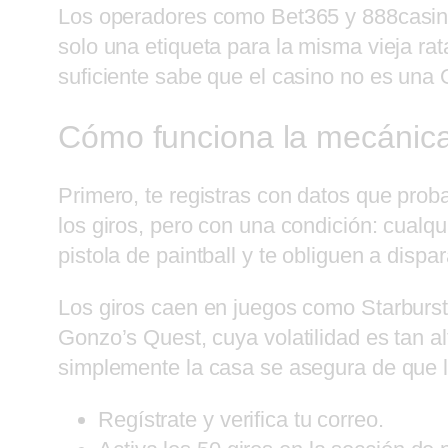
Los operadores como Bet365 y 888casino 
solo una etiqueta para la misma vieja ra
suficiente sabe que el casino no es una 
Cómo funciona la mecánica 
Primero, te registras con datos que prob
los giros, pero con una condición: cual
pistola de paintball y te obliguen a dispa
Los giros caen en juegos como Starburst
Gonzo’s Quest, cuya volatilidad es tan a
simplemente la casa se asegura de que l
Regístrate y verifica tu correo.