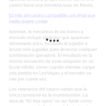
casino fuera una montaña rusa sin frenos.
El mito del casino compatible con iPad que
nadie quiere contar
Además, la mecánica de los bonos a
menudo incluye símbolos que aparecen
demasiado poco, forzando al jugador a
lanzar más jugadas para alcanzar cualquier
combinación ganadora. El resultado es la
misma sensación de estar atrapado en un
bucle infinito, como cuando intentas cargar
una partida en LeoVegas y el servidor se
cae por cuarta vez.
Los veteranos del casino saben que la
única constante es la incertidumbre. La
idea de “50 free spins” es tan fiable como