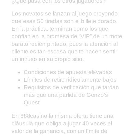
¿Qué pasa con los otros jugadores?
Los novatos se lanzan al juego creyendo
que esas 50 tiradas son el billete dorado.
En la práctica, terminan como los que
confían en la promesa de “VIP” de un motel
barato recién pintado, pues la atención al
cliente es tan escasa que te hacen sentir
un intruso en su propio sitio.
Condiciones de apuesta elevadas
Límites de retiro ridículamente bajos
Requisitos de verificación que tardan
más que una partida de Gonzo’s
Quest
En 888casino la misma oferta tiene una
cláusula que obliga a jugar 40 veces el
valor de la ganancia, con un límite de