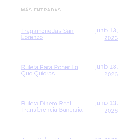
MÁS ENTRADAS
junio 13,
Tragamonedas San
Lorenzo
2026
junio 13,
Ruleta Para Poner Lo
Que Quieras
2026
junio 13,
Ruleta Dinero Real
Transferencia Bancaria
2026