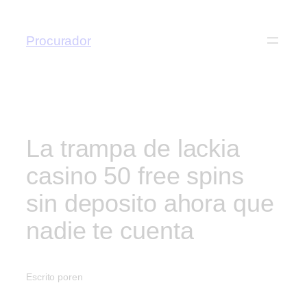
Saltar
al
Procurador
contenido
La trampa de lackia
casino 50 free spins
sin deposito ahora que
nadie te cuenta
Escrito por
en