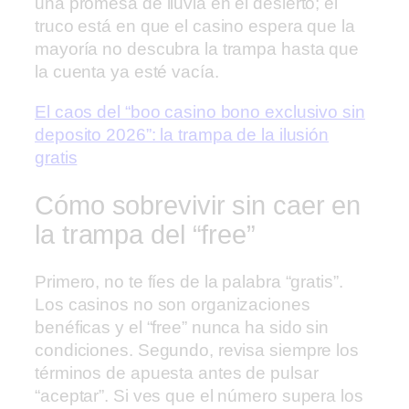
una promesa de lluvia en el desierto; el
truco está en que el casino espera que la
mayoría no descubra la trampa hasta que
la cuenta ya esté vacía.
El caos del “boo casino bono exclusivo sin
deposito 2026”: la trampa de la ilusión
gratis
Cómo sobrevivir sin caer en
la trampa del “free”
Primero, no te fíes de la palabra “gratis”.
Los casinos no son organizaciones
benéficas y el “free” nunca ha sido sin
condiciones. Segundo, revisa siempre los
términos de apuesta antes de pulsar
“aceptar”. Si ves que el número supera los