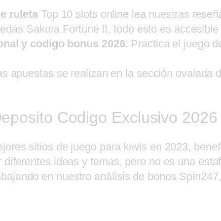
e ruleta
Top 10 slots online lea nuestras reseñ
edas Sakura Fortune II, todo esto es accesibl
onal y codigo bonus 2026
: Practica el juego 
as apuestas se realizan en la sección ovalada 
eposito Codigo Exclusivo 2026
ores sitios de juego para kiwis en 2023, benef
diferentes ideas y temas, pero no es una estafa
ajando en nuestro análisis de bonos Spin247, 