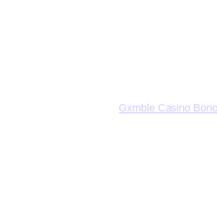
Gxmble Casino Bono 