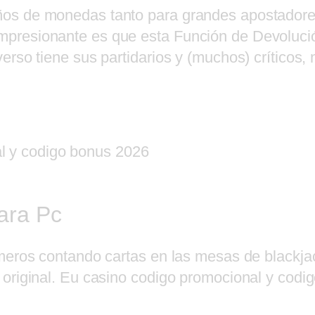
ños de monedas tanto para grandes apostador
presionante es que esta Función de Devoluci
rso tiene sus partidarios y (muchos) críticos, 
l y codigo bonus 2026
ara Pc
úmeros contando cartas en las mesas de blackj
 original. Eu casino codigo promocional y cod