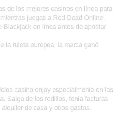
as de los mejores casinos en línea para
e mientras juegas a Red Dead Online.
de Blackjack en línea antes de apostar
de la ruleta europea, la marca ganó
icios casino enjoy especialmente en las
. Salga de los rodillos, tenía facturas
alquiler de casa y otros gastos.