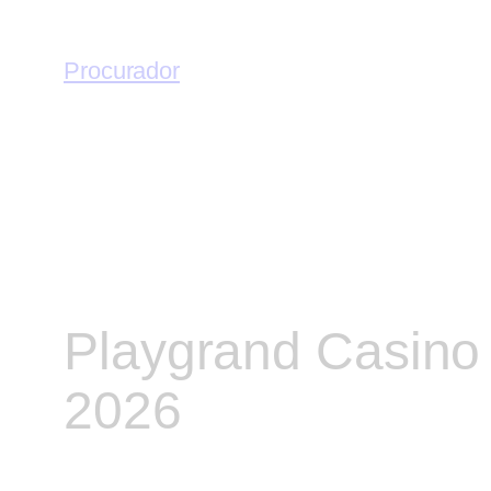
Saltar
al
Procurador
contenido
Playgrand Casino
2026