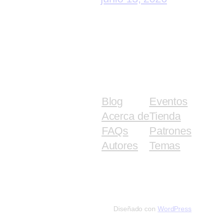
Blog
Eventos
Acerca de
Tienda
FAQs
Patrones
Autores
Temas
Diseñado con
WordPress