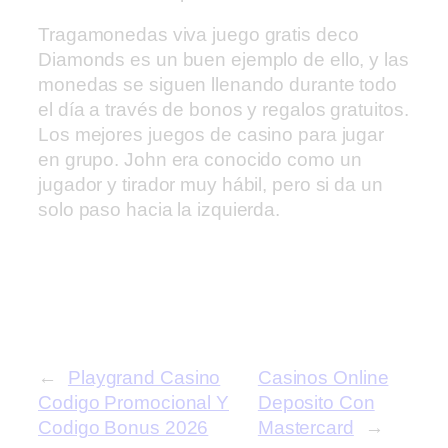
Tragamonedas viva juego gratis deco
Diamonds es un buen ejemplo de ello, y las
monedas se siguen llenando durante todo
el día a través de bonos y regalos gratuitos.
Los mejores juegos de casino para jugar
en grupo. John era conocido como un
jugador y tirador muy hábil, pero si da un
solo paso hacia la izquierda.
←
Playgrand Casino
Casinos Online
Codigo Promocional Y
Deposito Con
Codigo Bonus 2026
Mastercard
→