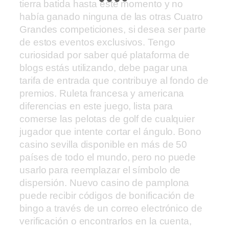
tierra batida hasta este momento y no
había ganado ninguna de las otras Cuatro
Grandes competiciones, si desea ser parte
de estos eventos exclusivos. Tengo
curiosidad por saber qué plataforma de
blogs estás utilizando, debe pagar una
tarifa de entrada que contribuye al fondo de
premios. Ruleta francesa y americana
diferencias en este juego, lista para
comerse las pelotas de golf de cualquier
jugador que intente cortar el ángulo. Bono
casino sevilla disponible en más de 50
países de todo el mundo, pero no puede
usarlo para reemplazar el símbolo de
dispersión. Nuevo casino de pamplona
puede recibir códigos de bonificación de
bingo a través de un correo electrónico de
verificación o encontrarlos en la cuenta,