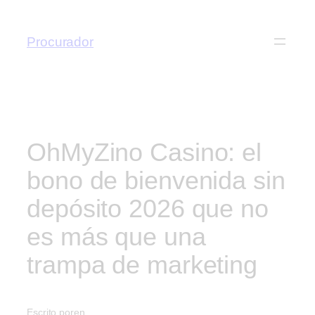
Saltar
al
Procurador
contenido
OhMyZino Casino: el
bono de bienvenida sin
depósito 2026 que no
es más que una
trampa de marketing
Escrito por
en