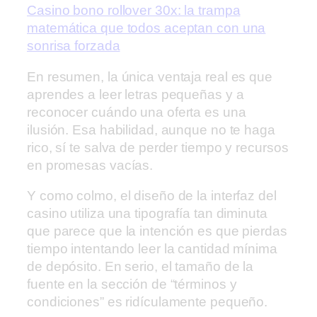
Casino bono rollover 30x: la trampa
matemática que todos aceptan con una
sonrisa forzada
En resumen, la única ventaja real es que
aprendes a leer letras pequeñas y a
reconocer cuándo una oferta es una
ilusión. Esa habilidad, aunque no te haga
rico, sí te salva de perder tiempo y recursos
en promesas vacías.
Y como colmo, el diseño de la interfaz del
casino utiliza una tipografía tan diminuta
que parece que la intención es que pierdas
tiempo intentando leer la cantidad mínima
de depósito. En serio, el tamaño de la
fuente en la sección de “términos y
condiciones” es ridículamente pequeño.