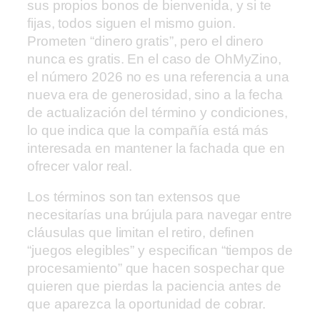
sus propios bonos de bienvenida, y si te
fijas, todos siguen el mismo guion.
Prometen “dinero gratis”, pero el dinero
nunca es gratis. En el caso de OhMyZino,
el número 2026 no es una referencia a una
nueva era de generosidad, sino a la fecha
de actualización del término y condiciones,
lo que indica que la compañía está más
interesada en mantener la fachada que en
ofrecer valor real.
Los términos son tan extensos que
necesitarías una brújula para navegar entre
cláusulas que limitan el retiro, definen
“juegos elegibles” y especifican “tiempos de
procesamiento” que hacen sospechar que
quieren que pierdas la paciencia antes de
que aparezca la oportunidad de cobrar.