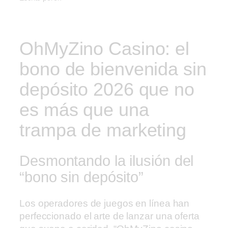
OhMyZino Casino: el
bono de bienvenida sin
depósito 2026 que no
es más que una
trampa de marketing
Desmontando la ilusión del
“bono sin depósito”
Los operadores de juegos en línea han
perfeccionado el arte de lanzar una oferta