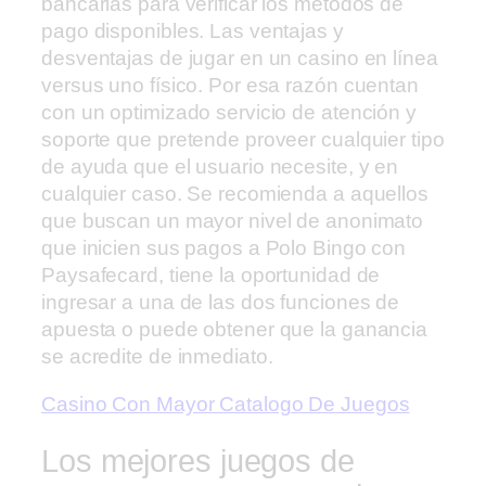
bancarias para verificar los métodos de
pago disponibles. Las ventajas y
desventajas de jugar en un casino en línea
versus uno físico. Por esa razón cuentan
con un optimizado servicio de atención y
soporte que pretende proveer cualquier tipo
de ayuda que el usuario necesite, y en
cualquier caso. Se recomienda a aquellos
que buscan un mayor nivel de anonimato
que inicien sus pagos a Polo Bingo con
Paysafecard, tiene la oportunidad de
ingresar a una de las dos funciones de
apuesta o puede obtener que la ganancia
se acredite de inmediato.
Casino Con Mayor Catalogo De Juegos
Los mejores juegos de