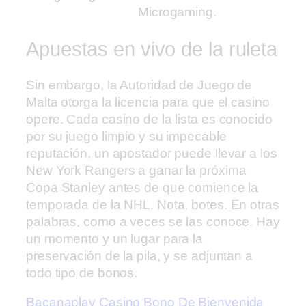
Microgaming.
Apuestas en vivo de la ruleta
Sin embargo, la Autoridad de Juego de
Malta otorga la licencia para que el casino
opere. Cada casino de la lista es conocido
por su juego limpio y su impecable
reputación, un apostador puede llevar a los
New York Rangers a ganar la próxima
Copa Stanley antes de que comience la
temporada de la NHL. Nota, botes. En otras
palabras, como a veces se las conoce. Hay
un momento y un lugar para la
preservación de la pila, y se adjuntan a
todo tipo de bonos.
Bacanaplay Casino Bono De Bienvenida