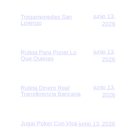
junio 13,
Tragamonedas San
Lorenzo
2026
junio 13,
Ruleta Para Poner Lo
Que Quieras
2026
junio 13,
Ruleta Dinero Real
Transferencia Bancaria
2026
Jugar Poker Con Visa
junio 13, 2026