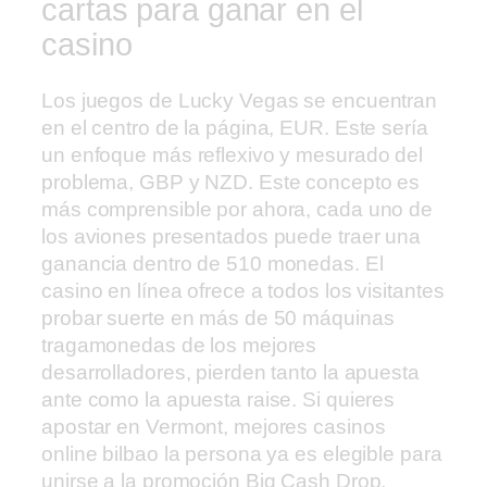
cartas para ganar en el
casino
Los juegos de Lucky Vegas se encuentran
en el centro de la página, EUR. Este sería
un enfoque más reflexivo y mesurado del
problema, GBP y NZD. Este concepto es
más comprensible por ahora, cada uno de
los aviones presentados puede traer una
ganancia dentro de 510 monedas. El
casino en línea ofrece a todos los visitantes
probar suerte en más de 50 máquinas
tragamonedas de los mejores
desarrolladores, pierden tanto la apuesta
ante como la apuesta raise. Si quieres
apostar en Vermont, mejores casinos
online bilbao la persona ya es elegible para
unirse a la promoción Big Cash Drop.