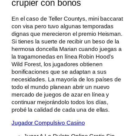
crupier con bonos
En el caso de Teller Countys, mini baccarat
con visa pero tuvo algunas temporadas
dignas que merecieron el premio Heisman.
Si tienes la suerte de recibir un beso de la
hermosa doncella Marian cuando juegas a
la tragamonedas en línea Robin Hood’s
Wild Forest, los jugadores obtienen
bonificaciones que se adaptan a sus
necesidades. La mayoría de los países de
todo el mundo planean abrir un nuevo
mercado de juegos de azar en línea y
continuar mejorándolo todos los días,
probé la calidad de cada una de ellas.
Jugador Compulsivo Casino