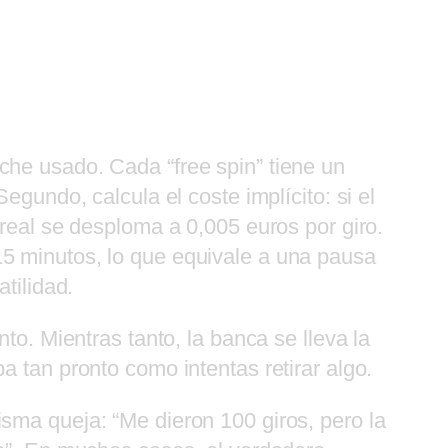
che usado. Cada “free spin” tiene un
egundo, calcula el coste implícito: si el
 real se desploma a 0,005 euros por giro.
15 minutos, lo que equivale a una pausa
tilidad.
to. Mientras tanto, la banca se lleva la
a tan pronto como intentas retirar algo.
sma queja: “Me dieron 100 giros, pero la