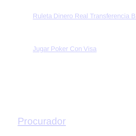
Ruleta Dinero Real Transferencia B
Jugar Poker Con Visa
Procurador