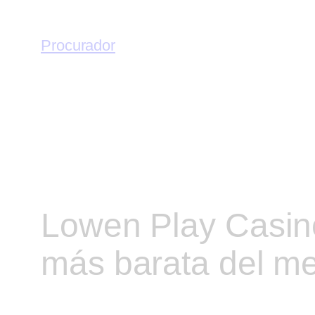
Saltar
al
Procurador
contenido
Lowen Play Casino
más barata del m