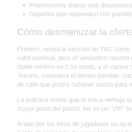
Promociones diarias que desaparece
Soportes que responden con plantill
Cómo desmenuzar la oferta
Primero, revisa la sección de T&C como 
valor nominal, pero el verdadero retorno 
stake mínimo es 0,10 euros, y el casino 
Tercero, considera el tiempo perdido: c
de café que podría haberse usado para inv
La práctica revela que la única ventaja q
mayor parte del pastel. No es un “VIP” l
Andar por los foros de jugadores no ayud