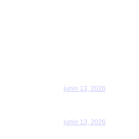
junio 13, 2026
junio 13, 2026