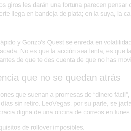
 giros les darán una fortuna parecen pensar qu
erte llega en bandeja de plata; en la suya, la c
 rápido y Gonzo’s Quest se enreda en volatilida
scada. No es que la acción sea lenta, es que la
 antes de que te des cuenta de que no has movi
ncia que no se quedan atrás
iones que suenan a promesas de “dinero fácil”,
ías sin retiro. LeoVegas, por su parte, se jac
cracia digna de una oficina de correos en lunes
uisitos de rollover imposibles.