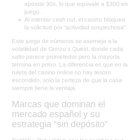
apostar 30x, lo que equivale a $300 en
juego.
Al intentar cash out, el casino bloquea
la solicitud por “actividad sospechosa”.
Este juego de números se asemeja a la
volatilidad de Gonzo’s Quest, donde cada
salto parece prometedor pero la mayoría
termina en polvo. La diferencia es que en la
ruleta del casino online no hay tesoro
escondido, solo la certeza de que la casa
siempre tiene la ventaja.
Marcas que dominan el
mercado español y su
estrategia “sin depósito”