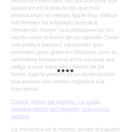
Bet365 y PokerStars son los nombres que
aparecen en la lista de los que más
promocionan el método Apple Pay. William
Hill también ha adoptado la táctica,
ofreciendo “bonos” que desaparecen tan
rápido como el humo de un cigarrillo. Cada
uno publica banners relucientes que
prometen giros gratis en Starburst, pero la
verdadera trampa está en la cláusula que
obliga a usar esos giros dentro de 24
horas, bajo la presión de un temporizador
que parece una cuenta regresiva a la
bancarrota.
Casino Tether sin registro: La cruda
realidad detrás del “registro” que nunca
pediste
La mecánica es la misma: atraes al jugador