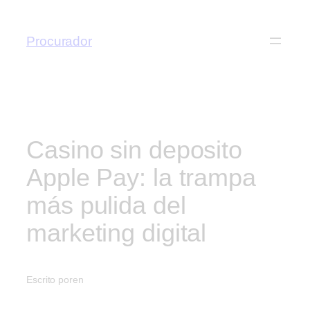
Saltar
al
Procurador
contenido
Casino sin deposito
Apple Pay: la trampa
más pulida del
marketing digital
Escrito por
en