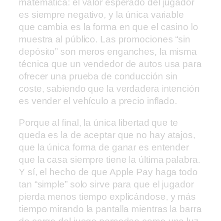
matemática: el valor esperado del jugador
es siempre negativo, y la única variable
que cambia es la forma en que el casino lo
muestra al público. Las promociones “sin
depósito” son meros enganches, la misma
técnica que un vendedor de autos usa para
ofrecer una prueba de conducción sin
coste, sabiendo que la verdadera intención
es vender el vehículo a precio inflado.
Porque al final, la única libertad que te
queda es la de aceptar que no hay atajos,
que la única forma de ganar es entender
que la casa siempre tiene la última palabra.
Y sí, el hecho de que Apple Pay haga todo
tan “simple” solo sirve para que el jugador
pierda menos tiempo explicándose, y más
tiempo mirando la pantalla mientras la barra