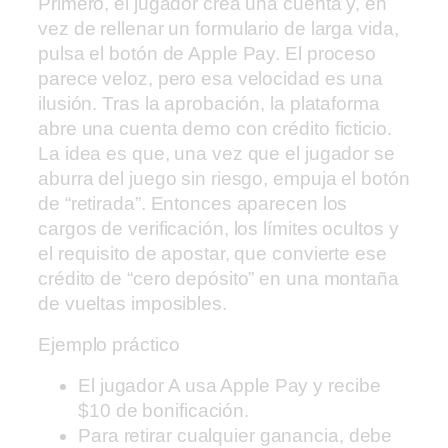
Primero, el jugador crea una cuenta y, en
vez de rellenar un formulario de larga vida,
pulsa el botón de Apple Pay. El proceso
parece veloz, pero esa velocidad es una
ilusión. Tras la aprobación, la plataforma
abre una cuenta demo con crédito ficticio.
La idea es que, una vez que el jugador se
aburra del juego sin riesgo, empuja el botón
de “retirada”. Entonces aparecen los
cargos de verificación, los límites ocultos y
el requisito de apostar, que convierte ese
crédito de “cero depósito” en una montaña
de vueltas imposibles.
Ejemplo práctico
El jugador A usa Apple Pay y recibe
$10 de bonificación.
Para retirar cualquier ganancia, debe