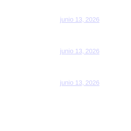
junio 13, 2026
junio 13, 2026
junio 13, 2026