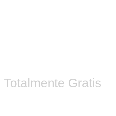
 Totalmente Gratis