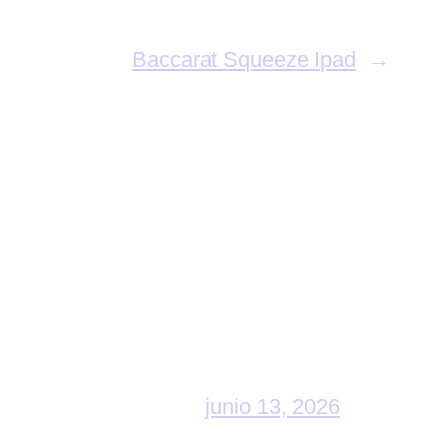
Baccarat Squeeze Ipad
→
junio 13, 2026