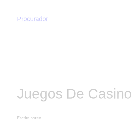
Saltar
al
Procurador
contenido
Juegos De Casino
Escrito por
en