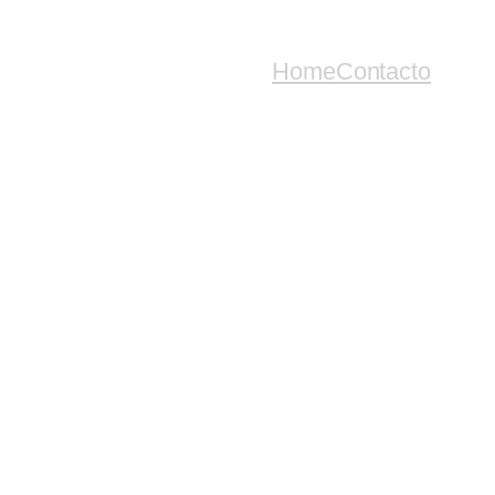
Home
Contacto