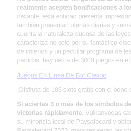
realmente acepten bonificaciones a lo
instante, esta entidad presenta impresio
también presentan ofertas diarias y sem
cuenta la naturaleza dudosa de las leyes
caracteriza no solo por su fantástico d
de criterios y un peculiar programa de l
partidos, hay cerca de 3000 juegos en el
Juegos En Línea De Btc Casino
¡Disfruta de 105 slots gratis con el bon
Si aciertas 3 o más de los símbolos d
victorias rápidamente.
Vulkanvegas casi
su minorista local de Paysafecard y obte
Paysafecard 2023, mayores serán las po