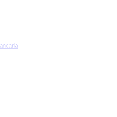
ancaria