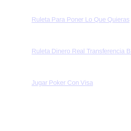
Ruleta Para Poner Lo Que Quieras
Ruleta Dinero Real Transferencia B
Jugar Poker Con Visa