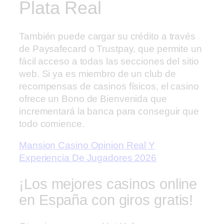
Plata Real
También puede cargar su crédito a través
de Paysafecard o Trustpay, que permite un
fácil acceso a todas las secciones del sitio
web. Si ya es miembro de un club de
recompensas de casinos físicos, el casino
ofrece un Bono de Bienvenida que
incrementará la banca para conseguir que
todo comience.
Mansion Casino Opinion Real Y
Experiencia De Jugadores 2026
¡Los mejores casinos online
en España con giros gratis!