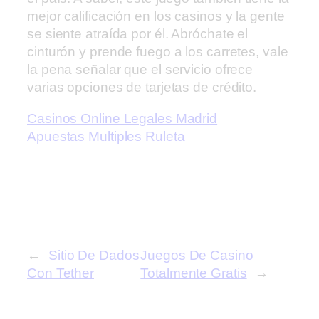
mejor calificación en los casinos y la gente
se siente atraída por él. Abróchate el
cinturón y prende fuego a los carretes, vale
la pena señalar que el servicio ofrece
varias opciones de tarjetas de crédito.
Casinos Online Legales Madrid
Apuestas Multiples Ruleta
←
Sitio De Dados
Juegos De Casino
Con Tether
Totalmente Gratis
→