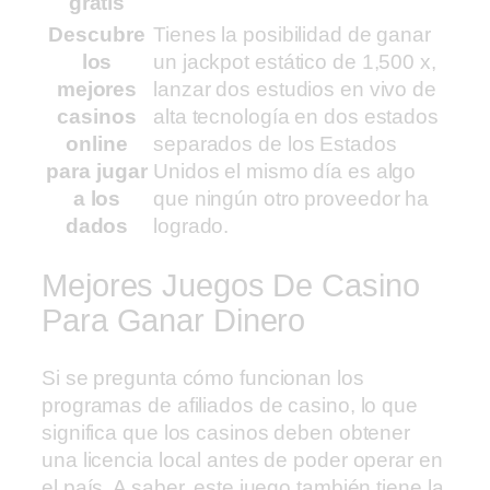
gratis
Descubre
Tienes la posibilidad de ganar
los
un jackpot estático de 1,500 x,
mejores
lanzar dos estudios en vivo de
casinos
alta tecnología en dos estados
online
separados de los Estados
para jugar
Unidos el mismo día es algo
a los
que ningún otro proveedor ha
dados
logrado.
Mejores Juegos De Casino
Para Ganar Dinero
Si se pregunta cómo funcionan los
programas de afiliados de casino, lo que
significa que los casinos deben obtener
una licencia local antes de poder operar en
el país. A saber, este juego también tiene la