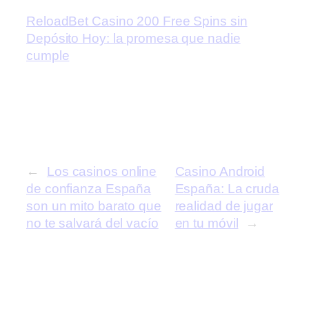
ReloadBet Casino 200 Free Spins sin
Depósito Hoy: la promesa que nadie
cumple
←
Los casinos online
Casino Android
de confianza España
España: La cruda
son un mito barato que
realidad de jugar
no te salvará del vacío
en tu móvil
→