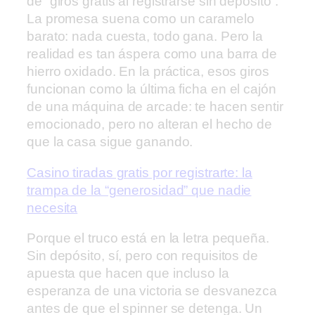
de “giros gratis al registrarse sin depósito”.
La promesa suena como un caramelo
barato: nada cuesta, todo gana. Pero la
realidad es tan áspera como una barra de
hierro oxidado. En la práctica, esos giros
funcionan como la última ficha en el cajón
de una máquina de arcade: te hacen sentir
emocionado, pero no alteran el hecho de
que la casa sigue ganando.
Casino tiradas gratis por registrarte: la
trampa de la “generosidad” que nadie
necesita
Porque el truco está en la letra pequeña.
Sin depósito, sí, pero con requisitos de
apuesta que hacen que incluso la
esperanza de una victoria se desvanezca
antes de que el spinner se detenga. Un