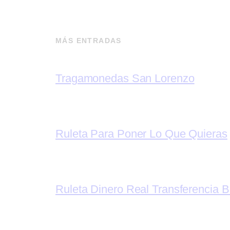
MÁS ENTRADAS
Tragamonedas San Lorenzo
Ruleta Para Poner Lo Que Quieras
Ruleta Dinero Real Transferencia B