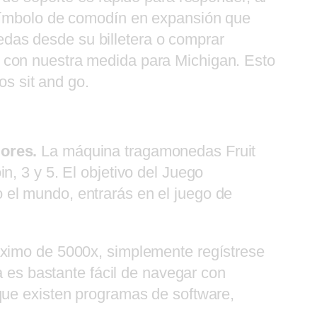
 símbolo de comodín en expansión que
onedas desde su billetera o comprar
 con nuestra medida para Michigan. Esto
os sit and go.
dores.
La máquina tragamonedas Fruit
, 3 y 5. El objetivo del Juego
el mundo, entrarás en el juego de
áximo de 5000x, simplemente regístrese
a es bastante fácil de navegar con
que existen programas de software,