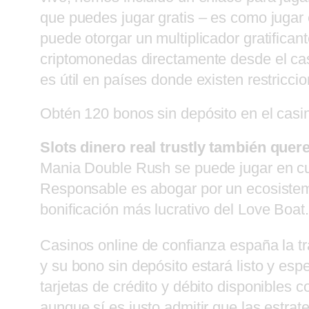
que puedes jugar gratis – es como jugar
puede otorgar un multiplicador gratifican
criptomonedas directamente desde el ca
es útil en países donde existen restriccio
Obtén 120 bonos sin depósito en el casi
Slots dinero real trustly también que
Mania Double Rush se puede jugar en cual
Responsable es abogar por un ecosistema
bonificación más lucrativo del Love Boat.
Casinos online de confianza españa la t
y su bono sin depósito estará listo y esp
tarjetas de crédito y débito disponible
aunque sí es justo admitir que las estra