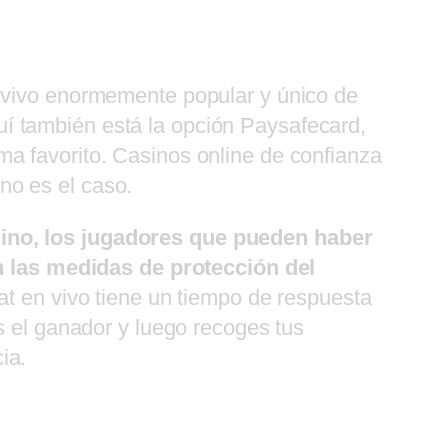
 vivo enormemente popular y único de
í también está la opción Paysafecard,
a favorito. Casinos online de confianza
no es el caso.
sino, los jugadores que pueden haber
 las medidas de protección del
at en vivo tiene un tiempo de respuesta
s el ganador y luego recoges tus
ia.