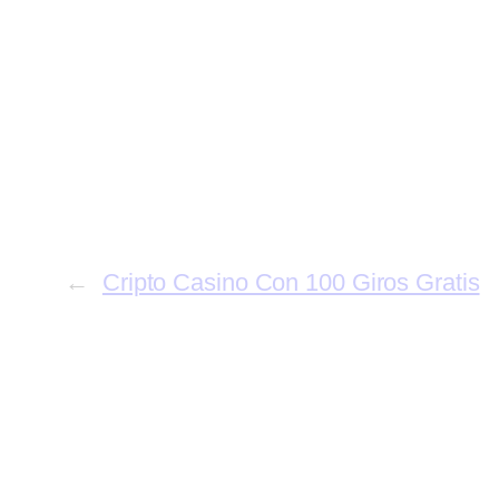
←
Cripto Casino Con 100 Giros Gratis