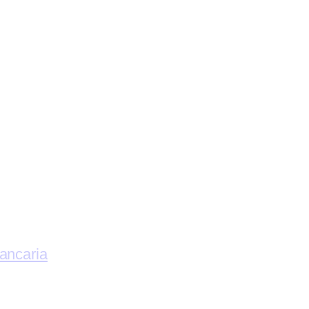
ancaria